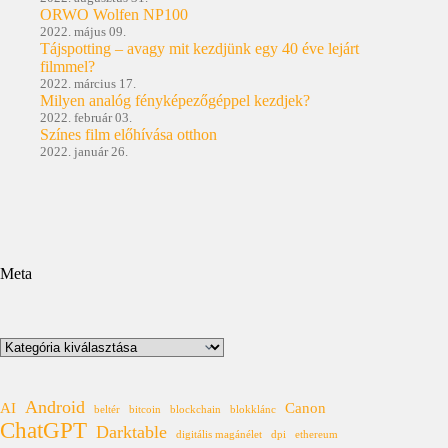
ORWO Wolfen NP100
2022. május 09.
Tájspotting – avagy mit kezdjünk egy 40 éve lejárt
filmmel?
2022. március 17.
Milyen analóg fényképezőgéppel kezdjek?
2022. február 03.
Színes film előhívása otthon
2022. január 26.
Meta
Kategóriák
Android
AI
Canon
beltér
bitcoin
blockchain
blokklánc
ChatGPT
Darktable
digitális magánélet
dpi
ethereum