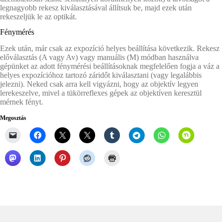
legnagyobb rekesz kiválasztásával állítsuk be, majd ezek után
rekeszeljük le az optikát.
Fénymérés
Ezek után, már csak az expozíció helyes beállítása következik. Rekesz
előválasztás (A vagy Av) vagy manuális (M) módban használva
gépünket az adott fénymérési beállításoknak megfelelően fogja a váz a
helyes expozícióhoz tartozó záridőt kiválasztani (vagy legalábbis
jelezni). Neked csak arra kell vigyázni, hogy az objektív legyen
lerekeszelve, mivel a tükörreflexes gépek az objektíven keresztül
mérnek fényt.
Megosztás