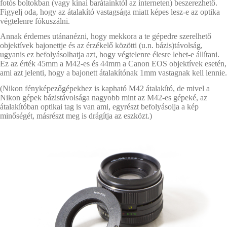
fotós boltokban (vagy kínai barátainktól az interneten) beszerezhető.
Figyelj oda, hogy az átalakító vastagsága miatt képes lesz-e az optika
végtelenre fókuszálni.
Annak érdemes utánanézni, hogy mekkora a te gépedre szerelhető
objektívek bajonettje és az érzékelő közötti (u.n. bázis)távolság,
ugyanis ez befolyásolhatja azt, hogy végtelenre élesre lehet-e állítani.
Ez az érték 45mm a M42-es és 44mm a Canon EOS objektívek esetén,
ami azt jelenti, hogy a bajonett átalakítónak 1mm vastagnak kell lennie.
(Nikon fényképezőgépekhez is kapható M42 átalakító, de mivel a
Nikon gépek bázistávolsága nagyobb mint az M42-es gépeké, az
átalakítóban optikai tag is van ami, egyrészt befolyásolja a kép
minőségét, másrészt meg is drágítja az eszközt.)