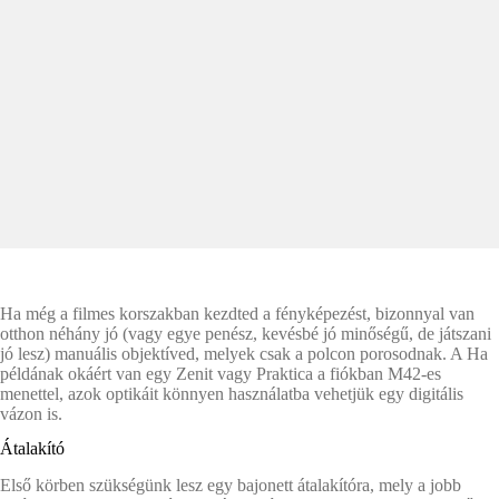
Ha még a filmes korszakban kezdted a fényképezést, bizonnyal van
otthon néhány jó (vagy egye penész, kevésbé jó minőségű, de játszani
jó lesz) manuális objektíved, melyek csak a polcon porosodnak. A Ha
példának okáért van egy Zenit vagy Praktica a fiókban M42-es
menettel, azok optikáit könnyen használatba vehetjük egy digitális
vázon is.
Átalakító
Első körben szükségünk lesz egy bajonett átalakítóra, mely a jobb