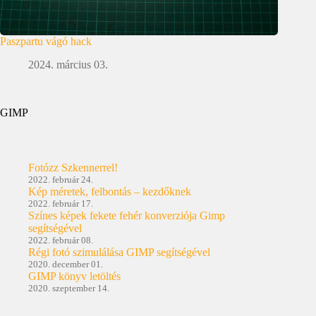
Paszpartu vágó hack
2024. március 03.
GIMP
Fotózz Szkennerrel!
2022. február 24.
Kép méretek, felbontás – kezdőknek
2022. február 17.
Színes képek fekete fehér konverziója Gimp
segítségével
2022. február 08.
Régi fotó szimulálása GIMP segítségével
2020. december 01.
GIMP könyv letöltés
2020. szeptember 14.