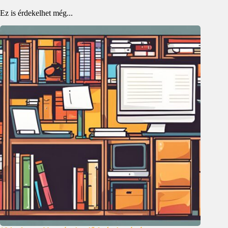
Ez is érdekelhet még...