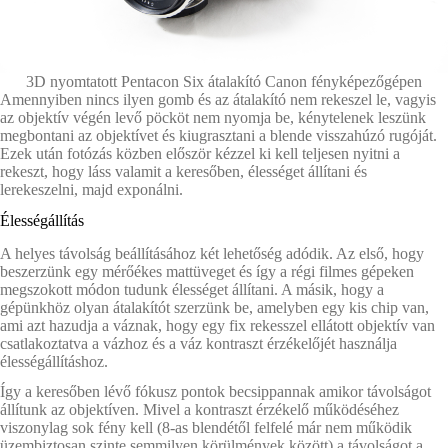
3D nyomtatott Pentacon Six átalakító Canon fényképezőgépen
Amennyiben nincs ilyen gomb és az átalakító nem rekeszel le, vagyis
az objektív végén levő pöcköt nem nyomja be, kénytelenek leszünk
megbontani az objektívet és kiugrasztani a blende visszahúzó rugóját.
Ezek után fotózás közben először kézzel ki kell teljesen nyitni a
rekeszt, hogy láss valamit a keresőben, élességet állítani és
lerekeszelni, majd exponálni.
Élességállítás
A helyes távolság beállításához két lehetőség adódik. Az első, hogy
beszerzünk egy mérőékes mattüveget és így a régi filmes gépeken
megszokott módon tudunk élességet állítani. A másik, hogy a
gépünkhöz olyan átalakítót szerzünk be, amelyben egy kis chip van,
ami azt hazudja a váznak, hogy egy fix rekesszel ellátott objektív van
csatlakoztatva a vázhoz és a váz kontraszt érzékelőjét használja
élességállításhoz.
Így a keresőben lévő fókusz pontok becsippannak amikor távolságot
állítunk az objektíven. Mivel a kontraszt érzékelő működéséhez
viszonylag sok fény kell (8-as blendétől felfelé már nem működik
üzembiztosan szinte semmilyen körülmények között) a távolságot a