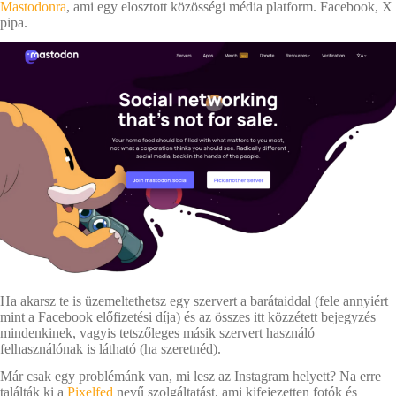
Mastodonra
, ami egy elosztott közösségi média platform. Facebook, X
pipa.
Ha akarsz te is üzemeltethetsz egy szervert a barátaiddal (fele annyiért
mint a Facebook előfizetési díja) és az összes itt közzétett bejegyzés
mindenkinek, vagyis tetszőleges másik szervert használó
felhasználónak is látható (ha szeretnéd).
Már csak egy problémánk van, mi lesz az Instagram helyett? Na erre
találták ki a
Pixelfed
nevű szolgáltatást, ami kifejezetten fotók és