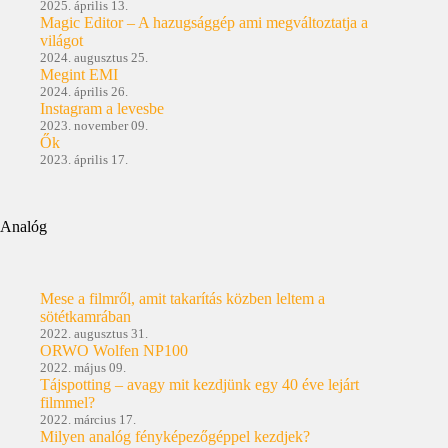
2025. április 13.
Magic Editor – A hazugsággép ami megváltoztatja a
világot
2024. augusztus 25.
Megint EMI
2024. április 26.
Instagram a levesbe
2023. november 09.
Ők
2023. április 17.
Analóg
Mese a filmről, amit takarítás közben leltem a
sötétkamrában
2022. augusztus 31.
ORWO Wolfen NP100
2022. május 09.
Tájspotting – avagy mit kezdjünk egy 40 éve lejárt
filmmel?
2022. március 17.
Milyen analóg fényképezőgéppel kezdjek?