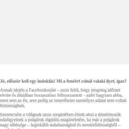
Jó, először kell egy indoklás! Mi a fenéért csinál valaki ilyet, igaz?
Annak idején a Facebookozást – azon felül, hogy rengeteg időmet
elvitte és általában borzasztóan felbosszantott – azért hagytam abba,
mert sem az én, sem pedig az ismerőseim személyes adatai sem voltak
biztonságban.
Szerencsére a világnak azon szegletében élünk ahol a döntéshozók
odafigyelnek a polgárok digitális magánéletére, ha már a polgárok
nagy többsége – leginkább tudatlanságból és nemtörődömségből –