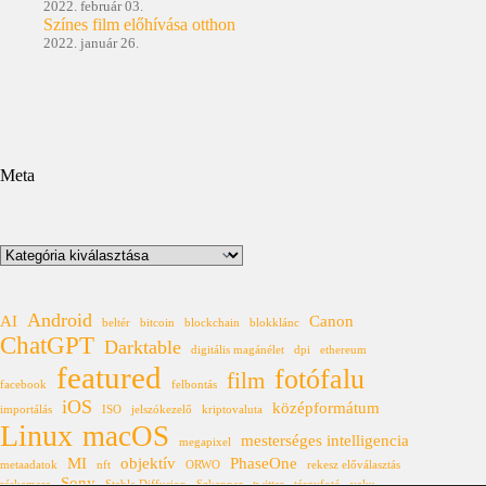
2022. február 03.
Színes film előhívása otthon
2022. január 26.
Meta
Kategóriák
Android
AI
Canon
beltér
bitcoin
blockchain
blokklánc
ChatGPT
Darktable
digitális magánélet
dpi
ethereum
featured
fotófalu
film
facebook
felbontás
iOS
középformátum
importálás
ISO
jelszókezelő
kriptovaluta
Linux
macOS
mesterséges intelligencia
megapixel
MI
objektív
PhaseOne
metaadatok
nft
ORWO
rekesz előválasztás
Sony
réskamera
Stable Diffusion
Szkenner
twitter
tárgyfotó
vaku