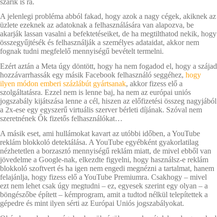
szarik is rá.
A jelenlegi probléma abból fakad, hogy azok a nagy cégek, akiknek az
üzlete ezeknek az adatoknak a felhasználására van alapozva, be
akarják lassan vasalni a befektetéseiket, de ha megtilthatod nekik, hogy
összegyűjtésék és felhasználják a személyes adataidat, akkor nem
fognak tudni megfelelő mennyiségű bevételt termelni.
Ezért aztán a Meta úgy döntött, hogy ha nem fogadod el, hogy a szájad
hozzávarrhassák egy másik Facebook felhasználó seggéhez,
hogy
ilyen módon emberi százlábút gyártsanak
, akkor fizess elő a
szolgáltatásra. Ezzel nem is lenne baj, ha nem az európai uniós
jogszabály kijátszása lenne a cél, hiszen az előfizetési összeg nagyjából
a 2x-ese egy egyszerű virtuális szerver bérleti díjának. Szóval nem
szeretnének Ők fizetős felhasználókat…
A másik eset, ami hullámokat kavart az utóbbi időben, a YouTube
reklám blokkoló detektálása. A YouTube egyébként gyakorlatilag
nézhetetlen a borzasztó mennyiségű reklám miatt, de mivel ebből van
jövedelme a Google-nak, elkezdte figyelni, hogy használsz-e reklám
blokkoló szoftvert és ha igen nem engedi megnézni a tartalmat, hanem
felajánlja, hogy fizess elő a YouTube Premiumra. Csakhogy – mivel
ezt nem lehet csak úgy megtudni – ez, egyesek szerint egy olyan – a
böngészőbe épített – kémprogram, amit a tudtod nélkül telepítettek a
gépedre és mint ilyen sérti az Európai Uniós jogszabályokat.