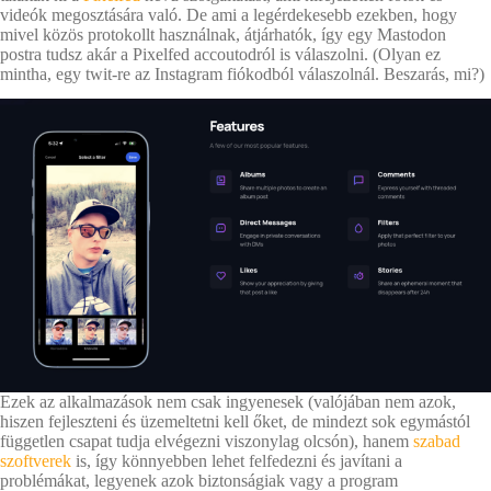
videók megosztására való. De ami a legérdekesebb ezekben, hogy
mivel közös protokollt használnak, átjárhatók, így egy Mastodon
postra tudsz akár a Pixelfed accoutodról is válaszolni. (Olyan ez
mintha, egy twit-re az Instagram fiókodból válaszolnál. Beszarás, mi?)
Ezek az alkalmazások nem csak ingyenesek (valójában nem azok,
hiszen fejleszteni és üzemeltetni kell őket, de mindezt sok egymástól
független csapat tudja elvégezni viszonylag olcsón), hanem
szabad
szoftverek
is, így könnyebben lehet felfedezni és javítani a
problémákat, legyenek azok biztonságiak vagy a program