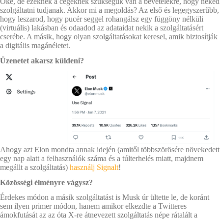
Oké, de ezeknek a cégeknek szükségük van a bevételekre, hogy neked
szolgáltatni tudjanak. Akkor mi a megoldás? Az első és legegyszerűbb,
hogy leszarod, hogy pucér seggel rohangálsz egy függöny nélküli
(virtuális) lakásban és odaadod az adataidat nekik a szolgáltatásért
cserébe. A másik, hogy olyan szolgáltatásokat keresel, amik biztosítják
a digitális magánéletet.
Üzenetet akarsz küldeni?
Ahogy azt Elon mondta annak idején (amitől többszörösére növekedett
egy nap alatt a felhasználók száma és a túlterhelés miatt, majdnem
megállt a szolgáltatás)
használj Signalt
!
Közösségi élményre vágysz?
Érdekes módon a másik szolgáltatást is Musk úr ültette le, de koránt
sem ilyen primer módon, hanem amikor elkezdte a Twitteres
ámokfutását az az óta X-re átnevezett szolgáltatás népe rátalált a