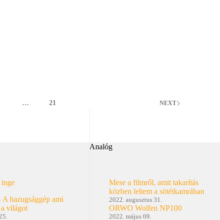
oom
nel
4
…
21
NEXT
Analóg
 inge
Mese a filmről, amit takarítás
közben leltem a sötétkamrában
– A hazugsággép ami
2022. augusztus 31.
 a világot
ORWO Wolfen NP100
25.
2022. május 09.