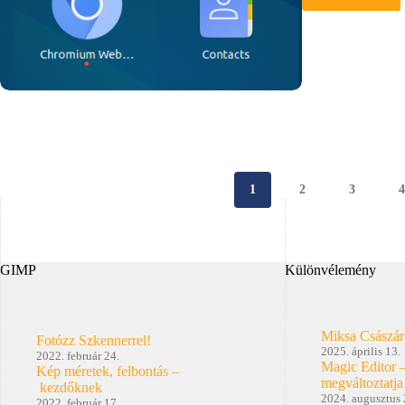
A
Lightr
6
esete
a
pingvin
1
2
3
GIMP
Különvélemény
Miksa Császár
Fotózz Szkennerrel!
2025. április 13.
2022. február 24.
Magic Editor 
Kép méretek, felbontás –
megváltoztatja
kezdőknek
2024. augusztus 
2022. február 17.