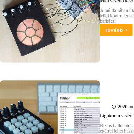
Midi vezérlő kész
A múltkorában írt
Midi kontroller se
barkács!
Tovább
Midi
vezérlő
készíté
Lightr
2020. n
Lightroom vezérlő
Biztos hallottatok
egérrel lehet hasz