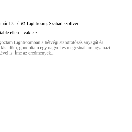
nuár 17.
Lightroom
,
Szabad szoftver
able ellen – vakteszt
goztam Lightroomban a hétvégi standfotózás anyagát és
 kis időm, gondoltam egy nagyot és megcsináltam ugyanazt
gével is. Íme az eredmények...
oom
ble
zt