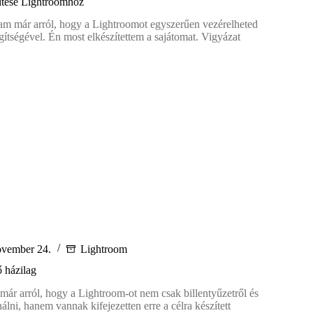
ítése Lightroomhoz
am már arról, hogy a Lightroomot egyszerűen vezérelheted
gítségével. Én most elkészítettem a sajátomat. Vigyázat
se
oomhoz
ovember 24.
Lightroom
 házilag
 már arról, hogy a Lightroom-ot nem csak billentyűzetről és
nálni, hanem vannak kifejezetten erre a célra készített