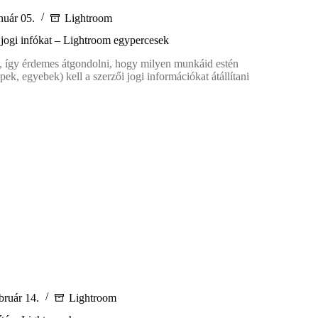
nuár 05.
Lightroom
i jogi infókat – Lightroom egypercesek
év, így érdemes átgondolni, hogy milyen munkáid estén
ek, egyebek) kell a szerzői jogi információkat átállítani
sd
oom
cesek
bruár 14.
Lightroom