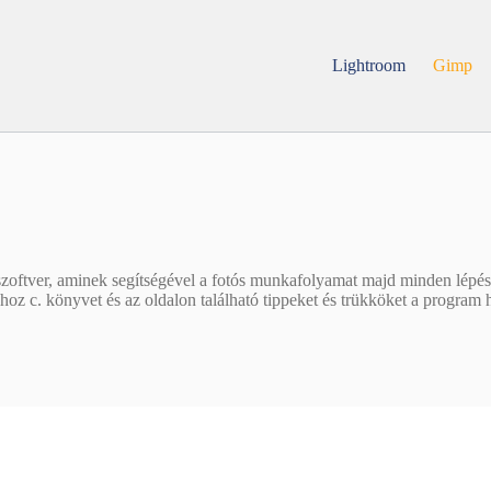
Lightroom
Gimp
szoftver, aminek segítségével a fotós munkafolyamat majd minden lépé
 c. könyvet és az oldalon található tippeket és trükköket a program h