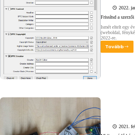
2022. ja
Frissítsd a szerző
Ismét eltelt egy 
(weboldal, fénykép
2022-re.
Tovább
Frissít
a
szerzői
jogi
infókat
–
Lightr
egyper
2021. fe