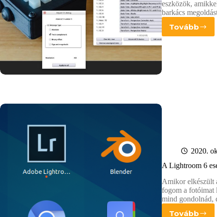
eszközök, amikkel
barkács megoldást
Tovább
Lightr
vezérlő
házilag
2020. ok
A Lightroom 6 ese
Amikor elkészült
fogom a fotóimat 
mind gondolnád, d
Tovább