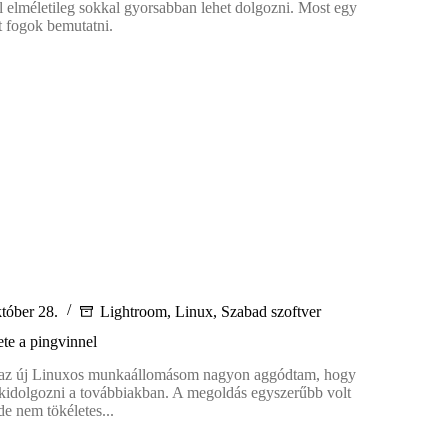
 elméletileg sokkal gyorsabban lehet dolgozni. Most egy
 fogok bemutatni.
oom
tóber 28.
Lightroom
,
Linux
,
Szabad szoftver
te a pingvinnel
 az új Linuxos munkaállomásom nagyon aggódtam, hogy
kidolgozni a továbbiakban. A megoldás egyszerűbb volt
e nem tökéletes...