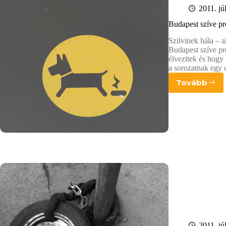
2011. jú
Budapest szíve pr
Szilvinek hála – 
Budapest szíve pr
élvezitek és hogy 
a sorozatnak egy
Tovább
Budape
szíve
progr
VIII.
2011. jú