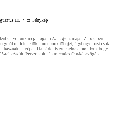
gusztus 10.
Fénykép
énben voltunk meglátogatni A. nagymamáját. Zárójelben
gy jól ott felejtettük a notebook töltőjét, úgyhogy most csak
et használni a gépet. Ha bárkit is érdekelne elmondom, hogy
5-tel készült. Persze volt nálam rendes fényképezőgép…