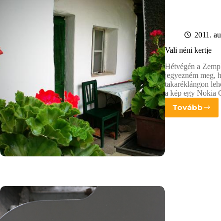
2011. au
Vali néni kertje
Hétvégén a Zempl
jegyezném meg, ho
takaréklángon leh
a kép egy Nokia C
Tovább
Vali
néni
kertje