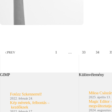
kedvéé
1
…
33
34
3
PREV
GIMP
Különvélemény
Miksa Császár
Fotózz Szkennerrel!
2025. április 13.
2022. február 24.
Magic Editor 
Kép méretek, felbontás –
megváltoztatja
kezdőknek
2024. augusztus 
2022. február 17.