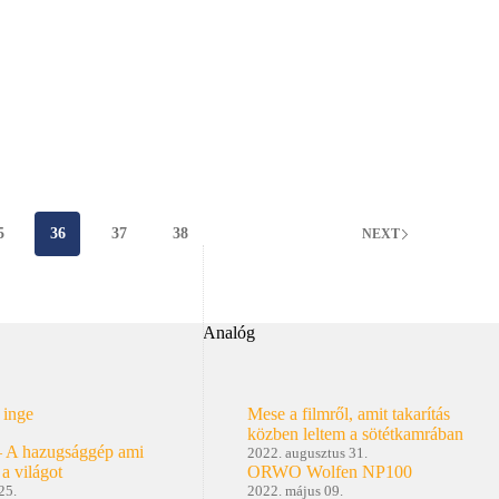
rt
5
36
37
38
NEXT
Analóg
 inge
Mese a filmről, amit takarítás
közben leltem a sötétkamrában
– A hazugsággép ami
2022. augusztus 31.
 a világot
ORWO Wolfen NP100
25.
2022. május 09.