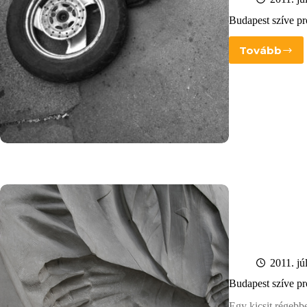
Budapest szíve p
Tovább
Budape
szíve
progr
VII.
2011. jú
Budapest szíve p
Egy kicsit régebb