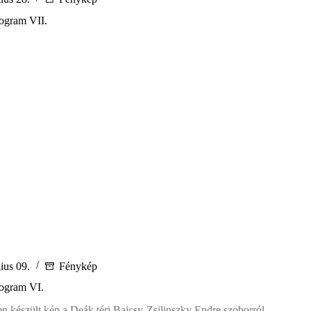
rogram VII.
st
am
lius 09.
Fénykép
rogram VI.
en készült kép a Deák téri Bajcsy-Zsilinszky Endre szoborról.