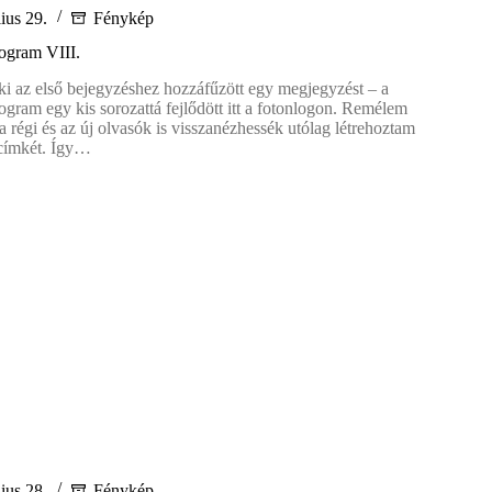
lius 29.
Fénykép
ogram VIII.
aki az első bejegyzéshez hozzáfűzött egy megjegyzést – a
ogram egy kis sorozattá fejlődött itt a fotonlogon. Remélem
a régi és az új olvasók is visszanézhessék utólag létrehoztam
 címkét. Így…
st
am
lius 28.
Fénykép