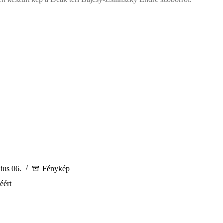
st
am
lius 06.
Fénykép
éért