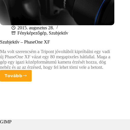
2015. augusztus 28.
Fényképezőgép
,
Szubjektív
Szubjektív – PhaseOne XF
Ma volt szerencsém a Tripont jóvoltából kipróbálni egy vadi
új PhaseOne XF vázat egy 80 megapixeles hátfallal. Maga a
gép egy igazi középformátumú kamera érzését hozza, dög
nehéz és az az érzésed, hogy fel lehet törni vele a betont.
Tovább
Szubjektív
–
PhaseOne
XF
GIMP