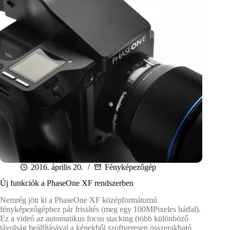
2016. április 20.
Fényképezőgép
Új funkciók a PhaseOne XF rendszerben
Nemrég jött ki a PhaseOne XF középformátumú
fényképezőgéphez pár frissítés (meg egy 100MPixeles hátfal).
Ez a videó az automatikus focus stacking (több különböző
távolság beállításával a képekből szoftveresen összerakható