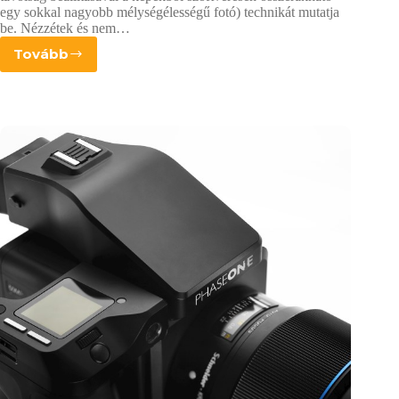
egy sokkal nagyobb mélységélességű fotó) technikát mutatja
be. Nézzétek és nem…
Tovább
Új
funkciók
a
PhaseOne
XF
rendszerben