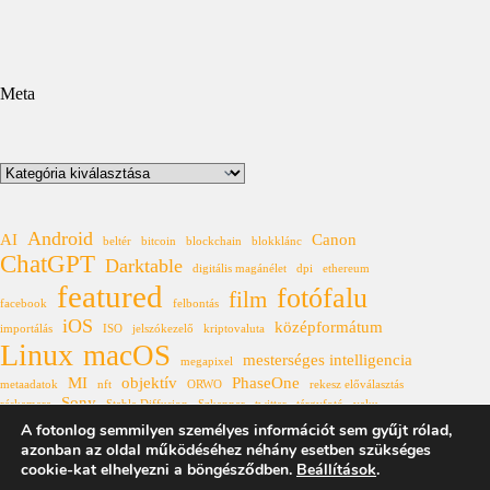
Meta
Kategóriák
Android
AI
Canon
beltér
bitcoin
blockchain
blokklánc
ChatGPT
Darktable
digitális magánélet
dpi
ethereum
featured
fotófalu
film
facebook
felbontás
iOS
középformátum
importálás
ISO
jelszókezelő
kriptovaluta
Linux
macOS
mesterséges intelligencia
megapixel
MI
objektív
PhaseOne
metaadatok
nft
ORWO
rekesz előválasztás
Sony
réskamera
Stable Diffusion
Szkenner
twitter
tárgyfotó
vaku
Windows
A fotonlog semmilyen személyes információt sem gyűjt rólad,
XF
állóhívás
űrkutatás
azonban az oldal működéséhez néhány esetben szükséges
cookie-kat elhelyezni a böngésződben.
Beállítások
.
Fotonlog 2007-2025
★
Az itt található tartalmak a
Creative