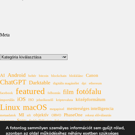
Meta
Kategóriák
Android
AI
Canon
beltér
bitcoin
blockchain
blokklánc
ChatGPT
Darktable
digitális magánélet
dpi
ethereum
featured
fotófalu
film
facebook
felbontás
iOS
középformátum
importálás
ISO
jelszókezelő
kriptovaluta
Linux
macOS
mesterséges intelligencia
megapixel
MI
objektív
PhaseOne
metaadatok
nft
ORWO
rekesz előválasztás
Sony
réskamera
Stable Diffusion
Szkenner
twitter
tárgyfotó
vaku
Windows
A fotonlog semmilyen személyes információt sem gyűjt rólad,
XF
állóhívás
űrkutatás
azonban az oldal működéséhez néhány esetben szükséges