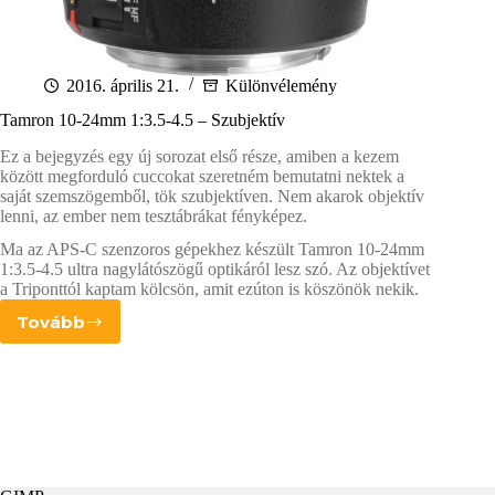
2016. április 21.
Különvélemény
Tamron 10-24mm 1:3.5-4.5 – Szubjektív
Ez a bejegyzés egy új sorozat első része, amiben a kezem
között megforduló cuccokat szeretném bemutatni nektek a
saját szemszögemből, tök szubjektíven. Nem akarok objektív
lenni, az ember nem tesztábrákat fényképez.
Ma az APS-C szenzoros gépekhez készült Tamron 10-24mm
1:3.5-4.5 ultra nagylátószögű optikáról lesz szó. Az objektívet
a Triponttól kaptam kölcsön, amit ezúton is köszönök nekik.
Tovább
Tamron
10-
24mm
1:3.5-
4.5
–
Szubjektív