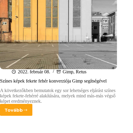
2022. február 08.
Gimp
,
Retus
Színes képek fekete fehér konverziója Gimp segítségével
A következőkben bemutatok egy sor lehetséges eljárást színes
képek fekete-fehérré alakítására, melyek mind más-más végső
képet eredményeznek.
Tovább
Színes
képek
fekete
fehér