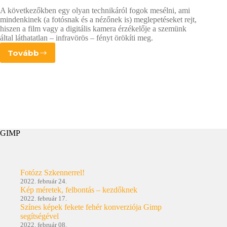
A következőkben egy olyan technikáról fogok mesélni, ami
mindenkinek (a fotósnak és a nézőnek is) meglepetéseket rejt,
hiszen a film vagy a digitális kamera érzékelője a szemünk
által láthatatlan – infravörös – fényt örökíti meg.
Tovább
Infravörös
fényképezés
alapjai
GIMP
Fotózz Szkennerrel!
2022. február 24.
Kép méretek, felbontás – kezdőknek
2022. február 17.
Színes képek fekete fehér konverziója Gimp
segítségével
2022. február 08.