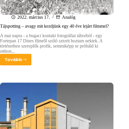
2022. március 17.
Analóg
Tájspotting – avagy mit kezdjünk egy 40 éve lejárt filmmel?
A mai napra - a bugaci kontakt fotográfiai táborból - egy
Fortepan 17 Dines filmről szóló sztorit hoztam nektek. A
történetben szereplők profik, semmiképp se próbáld ki
otthon...
Tovább
Tájspotting
–
avagy
mit
kezdjünk
egy
40
éve
lejárt
filmmel?