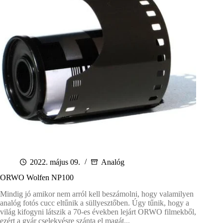
2022. május 09.
Analóg
ORWO Wolfen NP100
Mindig jó amikor nem arról kell beszámolni, hogy valamilyen
analóg fotós cucc eltűnik a süllyesztőben. Úgy tűnik, hogy a
világ kifogyni látszik a 70-es években lejárt ORWO filmekből,
ezért a gyár cselekvésre szánta el magát...