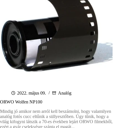
2022. május 09.
Analóg
ORWO Wolfen NP100
Mindig jó amikor nem arról kell beszámolni, hogy valamilyen
analóg fotós cucc eltűnik a süllyesztőben. Úgy tűnik, hogy a
világ kifogyni látszik a 70-es években lejárt ORWO filmekből,
ezért a gyár cselekvésre szánta el magát...