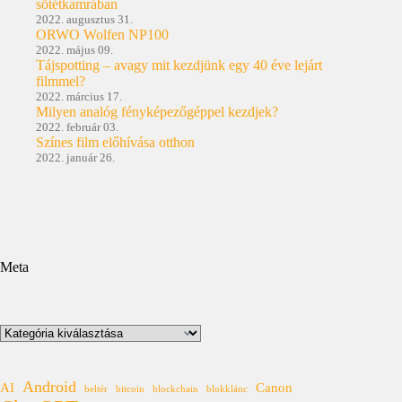
sötétkamrában
2022. augusztus 31.
ORWO Wolfen NP100
2022. május 09.
Tájspotting – avagy mit kezdjünk egy 40 éve lejárt
filmmel?
2022. március 17.
Milyen analóg fényképezőgéppel kezdjek?
2022. február 03.
Színes film előhívása otthon
2022. január 26.
Meta
Kategóriák
Android
AI
Canon
beltér
bitcoin
blockchain
blokklánc