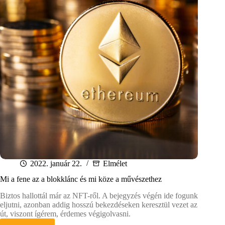
2022. január 22.
Elmélet
Mi a fene az a blokklánc és mi köze a művészethez
Biztos hallottál már az NFT-ről. A bejegyzés végén ide fogunk
eljutni, azonban addig hosszú bekezdéseken keresztül vezet az
út, viszont ígérem, érdemes végigolvasni.