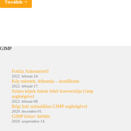
Tovább
Mi
a
fene
az
a
blokklánc
és
mi
GIMP
köze
a
művészethez
Fotózz Szkennerrel!
2022. február 24.
Kép méretek, felbontás – kezdőknek
2022. február 17.
Színes képek fekete fehér konverziója Gimp
segítségével
2022. február 08.
Régi fotó szimulálása GIMP segítségével
2020. december 01.
GIMP könyv letöltés
2020. szeptember 14.