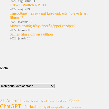
2022. augusztus 31.
ORWO Wolfen NP100
2022. május 09.
Tájspotting – avagy mit kezdjünk egy 40 éve lejárt
filmmel?
2022. március 17.
Milyen analóg fényképezőgéppel kezdjek?
2022. február 03.
Színes film előhívása otthon
2022. január 26.
Meta
Kategóriák
Android
AI
Canon
beltér
bitcoin
blockchain
blokklánc
ChatGPT
Darktable
digitális magánélet
dpi
ethereum