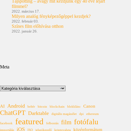
Tájspotting – avagy mit kezdjünk egy 40 éve lejárt
filmmel?
2022. március 17.
Milyen analóg fényképezőgéppel kezdjek?
2022. február 03.
Színes film előhívása otthon
2022. január 26.
Meta
Kategóriák
Android
AI
Canon
beltér
bitcoin
blockchain
blokklánc
ChatGPT
Darktable
digitális magánélet
dpi
ethereum
featured
fotófalu
film
facebook
felbontás
iOS
középformátum
importálás
ISO
jelszókezelő
kriptovaluta