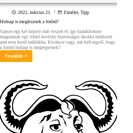
2022. március 21.
Elmélet
,
Tipp
Holnap is meglesznek a fotóid?
Sajnos egy két képem már veszett el, így kialakítottam
magamnak egy többé kevésbe biztonságos tárolási módszert
ami nem kerül milliókba. Kíváncsi vagy, mit kell tegyél, hogy
a fotóid holnap is meglegyenek?
Tovább
Holnap
is
meglesznek
a
fotóid?