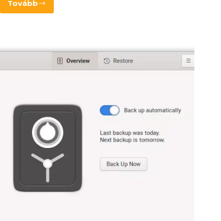
Tovább
Upscayl
–
Ingyenes
(szabad)
MI
kép
felskálázó