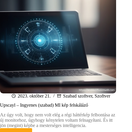
2023. október 21.
Szabad szoftver
,
Szoftver
Upscayl – Ingyenes (szabad) MI kép felskálázó
Az úgy volt, hogy nem volt elég a régi háttérkép felbontása az
új monitorhoz, úgyhogy kénytelen voltam felnagyítani. És itt
jön (megint) képbe a mesterséges intelligencia.