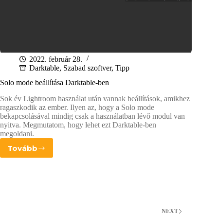
2022. február 28.
Darktable
,
Szabad szoftver
,
Tipp
Solo mode beállítása Darktable-ben
Sok év Lightroom használat után vannak beállítások, amikhez
ragaszkodik az ember. Ilyen az, hogy a Solo mode
bekapcsolásával mindig csak a használatban lévő modul van
nyitva. Megmutatom, hogy lehet ezt Darktable-ben
megoldani.
Tovább
Solo
mode
beállítása
Darktable-
ben
NEXT