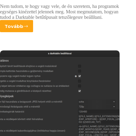
Nem tudom, te hogy vagy vele, de én szeretem, ha programok
egységes kinézettel jelennek meg. Most megmutatom, hogyan
tudod a Darktable betűtípusait tetszőlegesre beállítani.
Tovább
Téma
finomhangolása
Darktable-
ben