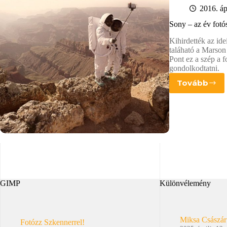
2016. ápr
Sony – az év fotós
Kihirdették az id
taláható a Marson 
Pont ez a szép a f
gondolkodtatni.
Tovább
Sony
–
az
év
fotósa
díj
GIMP
Különvélemény
Miksa Császár
Fotózz Szkennerrel!