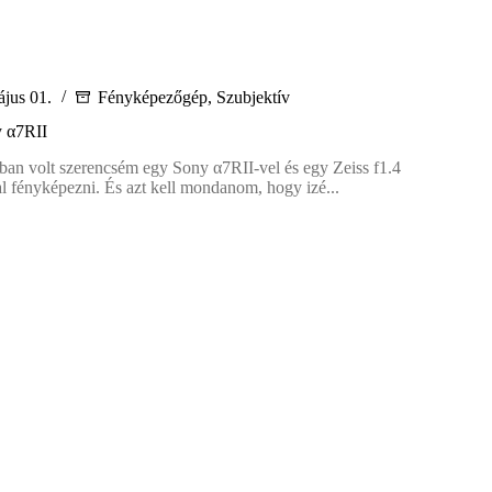
jus 01.
Fényképezőgép
,
Szubjektív
y α7RII
ban volt szerencsém egy Sony α7RII-vel és egy Zeiss f1.4
 fényképezni. És azt kell mondanom, hogy izé...
tív