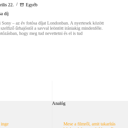
ilis 22.
Egyéb
a díj
ei Sony – az év fotósa díjat Londonban. A nyertesek között
szelfiző űrhajóstól a savval leöntött irániakig mindenféle.
otózásban, hogy meg tud nevettetni és el is tud
Analóg
 inge
Mese a filmről, amit takarítás