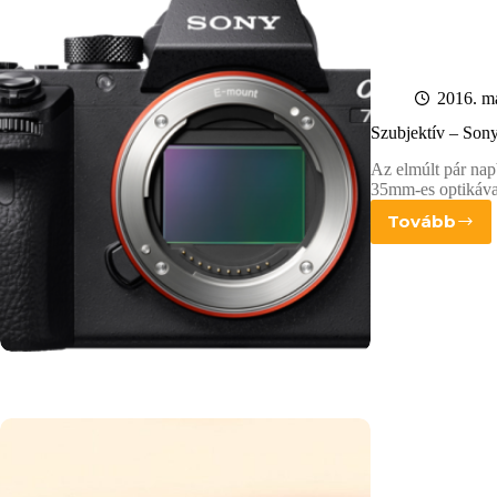
2016. má
Szubjektív – Son
Az elmúlt pár nap
35mm-es optikával
Tovább
Szubjek
–
Sony
α7RII