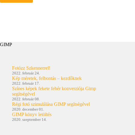
fehér
háttér
titka
–
Darktable
GIMP
Fotózz Szkennerrel!
2022. február 24.
Kép méretek, felbontás – kezdőknek
2022. február 17.
Színes képek fekete fehér konverziója Gimp
segítségével
2022. február 08.
Régi fotó szimulálása GIMP segítségével
2020. december 01.
GIMP könyv letöltés
2020. szeptember 14.