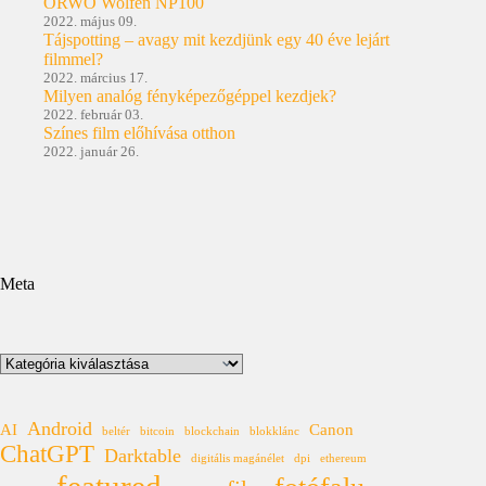
ORWO Wolfen NP100
2022. május 09.
Tájspotting – avagy mit kezdjünk egy 40 éve lejárt
filmmel?
2022. március 17.
Milyen analóg fényképezőgéppel kezdjek?
2022. február 03.
Színes film előhívása otthon
2022. január 26.
Meta
Kategóriák
Android
AI
Canon
beltér
bitcoin
blockchain
blokklánc
ChatGPT
Darktable
digitális magánélet
dpi
ethereum