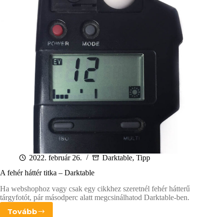
2022. február 26.
Darktable
,
Tipp
A fehér háttér titka – Darktable
Ha webshophoz vagy csak egy cikkhez szeretnél fehér hátterű
tárgyfotót, pár másodperc alatt megcsinálhatod Darktable-ben.
Tovább
A