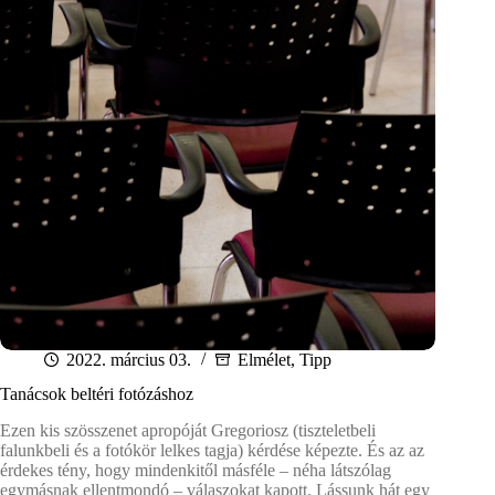
2022. március 03.
Elmélet
,
Tipp
Tanácsok beltéri fotózáshoz
Ezen kis szösszenet apropóját Gregoriosz (tiszteletbeli
falunkbeli és a fotókör lelkes tagja) kérdése képezte. És az az
érdekes tény, hogy mindenkitől másféle – néha látszólag
egymásnak ellentmondó – válaszokat kapott. Lássunk hát egy