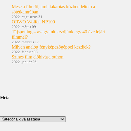
Mese a filmről, amit takarítás közben leltem a
sötétkamrában
2022. augusztus 31.
ORWO Wolfen NP100
2022. május 09.
Tájspotting – avagy mit kezdjünk egy 40 éve lejárt
filmmel?
2022. március 17.
Milyen analóg fényképezőgéppel kezdjek?
2022. február 03.
Színes film előhívása otthon
2022. január 26.
Meta
Kategóriák