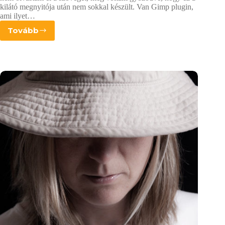
kilátó megnyitója után nem sokkal készült. Van Gimp plugin,
ami ilyet…
Tovább
Nagy
kontrasztú
fekete-
fehér
kép
készítése
–
GIMP
lépésről
lépésre