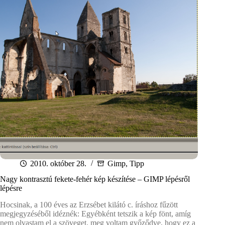
2010. október 28.
Gimp
,
Tipp
Nagy kontrasztú fekete-fehér kép készítése – GIMP lépésről
lépésre
Hocsinak, a 100 éves az Erzsébet kilátó c. íráshoz fűzött
megjegyzéséből idéznék: Egyébként tetszik a kép fönt, amíg
nem olvastam el a szöveget, meg voltam győződve, hogy ez a