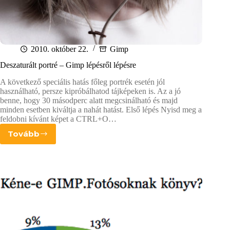
2010. október 22.
Gimp
Deszaturált portré – Gimp lépésről lépésre
A következő speciális hatás főleg portrék esetén jól
használható, persze kipróbálhatod tájképeken is. Az a jó
benne, hogy 30 másodperc alatt megcsinálható és majd
minden esetben kiváltja a nahát hatást. Első lépés Nyisd meg a
feldobni kívánt képet a CTRL+O…
Tovább
Deszaturált
portré
–
Gimp
lépésről
lépésre