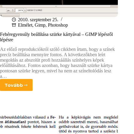
2010. szeptember 25.
Elmélet
,
Gimp
,
Photoshop
Fehéregyensúly beállítása szürke kártyával – GIMP lépésről
lépésre
Az előző reprodukciókról szóló cikkben írtam, hogy a színek
precíz beállítása mennyire fontos. A következőkben leírt
megoldás az abszolút profi hozzáállás színhelyes képek
előállításához. Fontos azonban, hogy használt szürke kártya
pontosan szürke legyen, mivel ha nem az színeltolódás lesz
a…
Tovább
Fehéregyensúly
beállítása
szürke
kártyával
–
GIMP
lépésről
lépésre