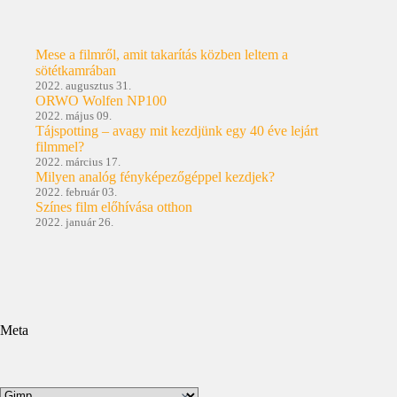
Mese a filmről, amit takarítás közben leltem a
sötétkamrában
2022. augusztus 31.
ORWO Wolfen NP100
2022. május 09.
Tájspotting – avagy mit kezdjünk egy 40 éve lejárt
filmmel?
2022. március 17.
Milyen analóg fényképezőgéppel kezdjek?
2022. február 03.
Színes film előhívása otthon
2022. január 26.
Meta
Kategóriák