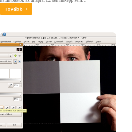
kattintottatok az űrlapra. Ez semmiképp sem…
Tovább
GIMP.Fotósoknak
közvélemény-
kutatási
eredmények