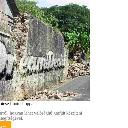
szítése Photoshoppal
arról, hogyan lehet valósághű grafitit készíteni
segítségével.
b