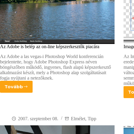
Az Adobe is belép az on-line képszerkesztők piacára
Image
Az Adobe a las vegas-i Photoshop World konferencián
Az Im
bejelentette, hogy Adobe Photoshop Express néven
erede
böngészőben működő, ingyenes, flash alapú képszerkesztő
manip
alkalmazást készít, mely a Photoshop alap szolgáltatásait
válto
fogja nyújtani a netezőknek.
semmi
műkö
Tovább
Az
T
Adobe
is
belép
az
on-
2007. szeptember 08.
Elmélet
,
Tipp
line
képszerkesztők