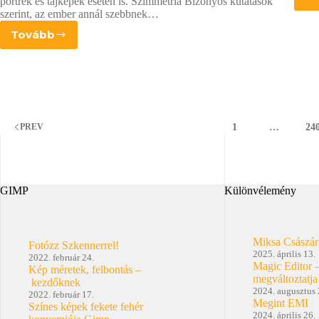
portrék és tájképek esetén is. Szimmetria Bizonyos kutatások
szerint, az ember annál szebbnek…
Tovább
Kompozíciós
tippek
fotózásához
1
…
24
PREV
GIMP
Különvélemény
Miksa Császár
Fotózz Szkennerrel!
2025. április 13.
2022. február 24.
Magic Editor 
Kép méretek, felbontás –
megváltoztatja
kezdőknek
2024. augusztus 
2022. február 17.
Megint EMI
Színes képek fekete fehér
2024. április 26.