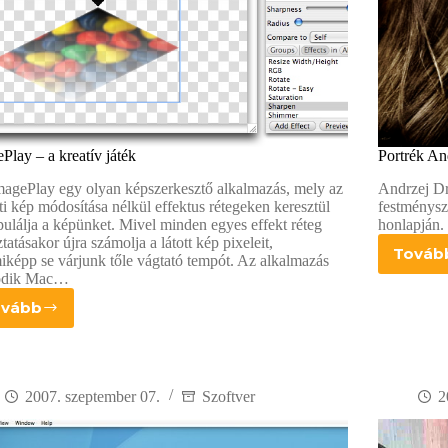
Play – a kreatív játék
Portrék An
agePlay egy olyan képszerkesztő alkalmazás, mely az
Andrzej Dr
ti kép módosítása nélkül effektus rétegeken keresztül
festménysze
ulálja a képünket. Mivel minden egyes effekt réteg
honlapján.
ztatásakor újra számolja a látott kép pixeleit,
Továb
képp se várjunk tőle vágtató tempót. Az alkalmazás
P
dik Mac…
A
D
ovább
ImagePlay
–
a
kreatív
játék
2007. szeptember 07.
Szoftver
2