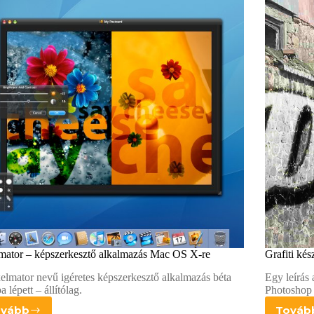
mator – képszerkesztő alkalmazás Mac OS X-re
Grafiti ké
elmator nevű igéretes képszerkesztő alkalmazás béta
Egy leírás 
a lépett – állítólag.
Photoshop 
ovább
Továb