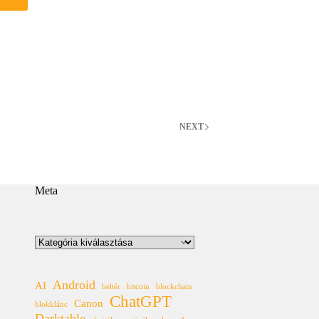
afiti
észítése
hotoshoppal
NEXT
Meta
Kategóriák
Android
AI
beltér
bitcoin
blockchain
ChatGPT
Canon
blokklánc
Darktable