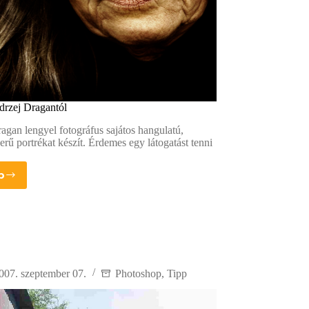
drzej Dragantól
agan lengyel fotográfus sajátos hangulatú,
rű portrékat készít. Érdemes egy látogatást tenni
b
ortrék
ndrzej
ragantól
007. szeptember 07.
Photoshop
,
Tipp