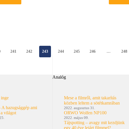
Pixelmator
Gr
–
k
képszerkesztő
P
alkalmazás
Mac
OS
X-
re
0
241
242
243
244
245
246
…
248
Analóg
 inge
Mese a filmről, amit takarítás
közben leltem a sötétkamrában
– A hazugsággép ami
2022. augusztus 31.
 a világot
ORWO Wolfen NP100
25.
2022. május 09.
Tájspotting – avagy mit kezdjünk
egy 40 éve lejárt filmmel?