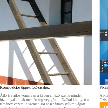
piacára
Kompozíciós tippek fotózásához
Pixel
Átló Ha átlós vonal van a képen a néző szeme minden
A Pix
bizonnyal annak mentén fog végigfutni. Ezáltal könnyen a
fázisb
témához vezetni a szemét. Jól használható szűkre vágott
T