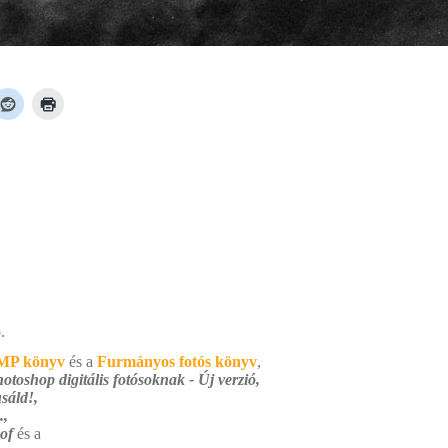
.
MP könyv
és a
Furmányos fotós könyv
,
otoshop digitális fotósoknak - Új verzió,
sáld!,
.,
 of
és a