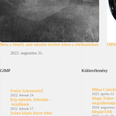
Mese a filmről, amit takarítás közben leltem a sötétkamrában
ORW
2022. augusztus 31.
GIMP
Különvélemény
Miksa Császár
Fotózz Szkennerrel!
2025. április 13.
2022. február 24.
Magic Editor 
Kép méretek, felbontás –
megváltoztatja
kezdőknek
2024. augusztus 
2022. február 17.
Megint EMI
Színes képek fekete fehér