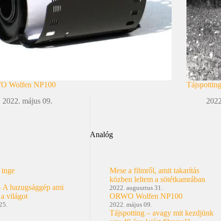
O Wolfen NP100
Tájspottin
2022. május 09.
2022
Analóg
 inge
Mese a filmről, amit takarítás
közben leltem a sötétkamrában
– A hazugsággép ami
2022. augusztus 31.
 a világot
ORWO Wolfen NP100
25.
2022. május 09.
Tájspotting – avagy mit kezdjünk