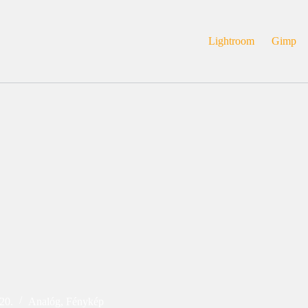
Lightroom
Gimp
20.
Analóg
,
Fénykép