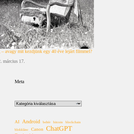
g – avagy mit kezdjünk egy 40 éve lejárt filmmel?
. március 17.
Meta
Kategóriák
Android
AI
beltér
bitcoin
blockchain
ChatGPT
Canon
blokklánc