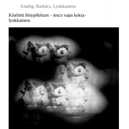
Analóg
,
Barkács
,
Lyukkamera
Kísérleti fénypékészet – tesco vajas keksz-
lyukkamera