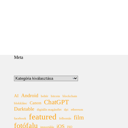
Meta
Kategóriák
Android
AI
beltér
bitcoin
blockchain
ChatGPT
Canon
blokklánc
Darktable
digitális magánélet
dpi
ethereum
featured
film
facebook
felbontás
fotófalu
iOS
importálás
ISO