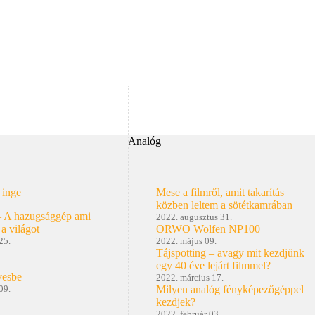
Analóg
 inge
Mese a filmről, amit takarítás
közben leltem a sötétkamrában
– A hazugsággép ami
2022. augusztus 31.
 a világot
ORWO Wolfen NP100
25.
2022. május 09.
Tájspotting – avagy mit kezdjünk
egy 40 éve lejárt filmmel?
vesbe
2022. március 17.
09.
Milyen analóg fényképezőgéppel
kezdjek?
2022. február 03.