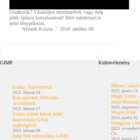
Unatkozik? Vásároljon mosómedvét, vagy még
jobb: építsen kekszkamerát! Mert mindennel is
lehet fénypékezni.
Németh Kriszta
2018. október 08.
GIMP
Különvélemény
Miksa Császár
Fotózz Szkennerrel!
2025. április 13.
2022. február 24.
Magic Editor 
Kép méretek, felbontás –
megváltoztatja
kezdőknek
2024. augusztus 
2022. február 17.
Megint EMI
Színes képek fekete fehér
2024. április 26.
konverziója Gimp
Instagram a le
segítségével
2023. november 
2022. február 08.
Ők
Régi fotó szimulálása GIMP
2023. április 17.