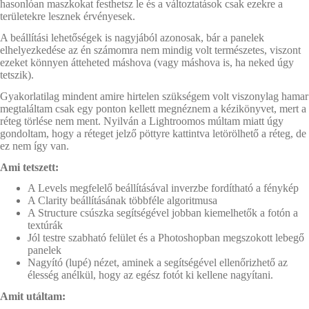
hasonlóan maszkokat festhetsz le és a változtatások csak ezekre a
területekre lesznek érvényesek.
A beállítási lehetőségek is nagyjából azonosak, bár a panelek
elhelyezkedése az én számomra nem mindig volt természetes, viszont
ezeket könnyen átteheted máshova (vagy máshova is, ha neked úgy
tetszik).
Gyakorlatilag mindent amire hirtelen szükségem volt viszonylag hamar
megtaláltam csak egy ponton kellett megnéznem a kézikönyvet, mert a
réteg törlése nem ment. Nyilván a Lightroomos múltam miatt úgy
gondoltam, hogy a réteget jelző pöttyre kattintva letörölhető a réteg, de
ez nem így van.
Ami tetszett:
A Levels megfelelő beállításával inverzbe fordítható a fénykép
A Clarity beállításának többféle algoritmusa
A Structure csúszka segítségével jobban kiemelhetők a fotón a
textúrák
Jól testre szabható felület és a Photoshopban megszokott lebegő
panelek
Nagyító (lupé) nézet, aminek a segítségével ellenőrizhető az
élesség anélkül, hogy az egész fotót ki kellene nagyítani.
Amit utáltam: