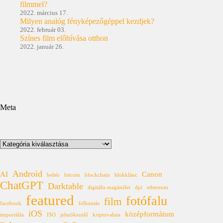
filmmel?
2022. március 17.
Milyen analóg fényképezőgéppel kezdjek?
2022. február 03.
Színes film előhívása otthon
2022. január 26.
Meta
Kategóriák
Android
AI
Canon
beltér
bitcoin
blockchain
blokklánc
ChatGPT
Darktable
digitális magánélet
dpi
ethereum
featured
fotófalu
film
facebook
felbontás
iOS
középformátum
importálás
ISO
jelszókezelő
kriptovaluta