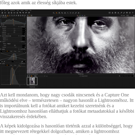
főleg azok amik az élesség síkjába estek.
Azt kell mondanom, hogy nagy csodák nincsenek és a Capture One
működési elve – természetesen – nagyon hasonlít a Lightrooméhoz. Itt
is importálnunk kell a fotókat amiket kezelni szeretnénk és a
Lightroomhoz hasonlóan elláthatjuk a fotókat metaadatokkal a későbbi
visszakeresés érdekében.
A képek kidolgozása is hasonlóan történik azzal a különbséggel, hogy
itt megnevezett rétegekkel dolgozhatsz, amiken a lightroomhoz