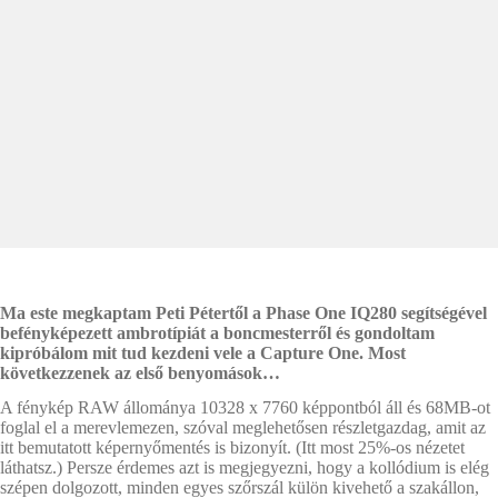
Ma este megkaptam Peti Pétertől a Phase One IQ280 segítségével
befényképezett ambrotípiát a boncmesterről és gondoltam
kipróbálom mit tud kezdeni vele a Capture One. Most
következzenek az első benyomások…
A fénykép RAW állománya 10328 x 7760 képpontból áll és 68MB-ot
foglal el a merevlemezen, szóval meglehetősen részletgazdag, amit az
itt bemutatott képernyőmentés is bizonyít. (Itt most 25%-os nézetet
láthatsz.) Persze érdemes azt is megjegyezni, hogy a kollódium is elég
szépen dolgozott, minden egyes szőrszál külön kivehető a szakállon,