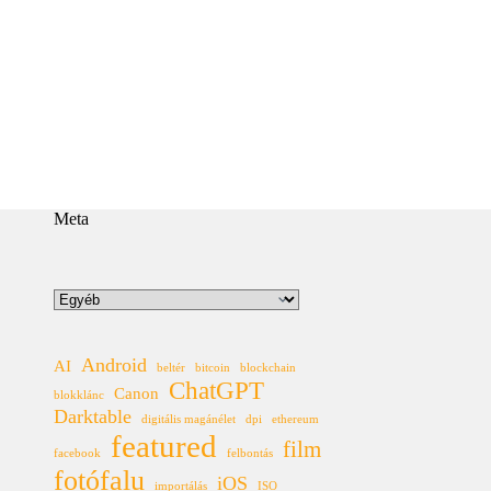
Meta
Kategóriák
Android
AI
beltér
bitcoin
blockchain
ChatGPT
Canon
blokklánc
Darktable
digitális magánélet
dpi
ethereum
featured
film
facebook
felbontás
fotófalu
iOS
importálás
ISO