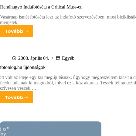
Rendhagyó Indafotóséta a Critical Mass-en
Vasárnap ismét fotóséta lesz az indafotó szervezésében, most biciklistá
menjetek.
Tovább
Rendhagyó
Indafotóséta
a
Critical
Mass-
2008. április 04.
Egyéb
en
fotonlog.hu újdonságok
Itt volt az ideje egy kis megújulásnak, úgyhogy megreszeltem kicsit a d
feedet adjanak ki magukból, mivel ez a köz akarata. Tessék feliratk
szívesen veszek,…
Tovább
fotonlog.hu
újdonságok