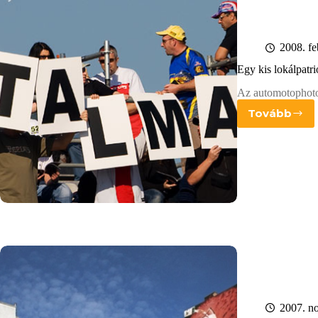
2008. fe
Egy kis lokálpat
Az automotophoto
Tovább
Egy
kis
lokálpa
2007. n