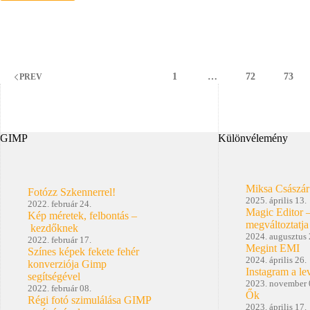
Photoshop
Elements
6
1
…
72
73
PREV
GIMP
Különvélemény
Miksa Császár
Fotózz Szkennerrel!
2025. április 13.
2022. február 24.
Magic Editor 
Kép méretek, felbontás –
megváltoztatja
kezdőknek
2024. augusztus 
2022. február 17.
Megint EMI
Színes képek fekete fehér
2024. április 26.
konverziója Gimp
Instagram a le
segítségével
2023. november 
2022. február 08.
Ők
Régi fotó szimulálása GIMP
2023. április 17.