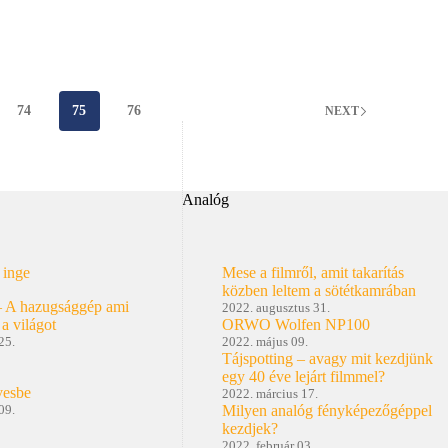
74
75
76
NEXT
Analóg
 inge
Mese a filmről, amit takarítás
közben leltem a sötétkamrában
– A hazugsággép ami
2022. augusztus 31.
 a világot
ORWO Wolfen NP100
25.
2022. május 09.
Tájspotting – avagy mit kezdjünk
egy 40 éve lejárt filmmel?
vesbe
2022. március 17.
09.
Milyen analóg fényképezőgéppel
kezdjek?
2022. február 03.