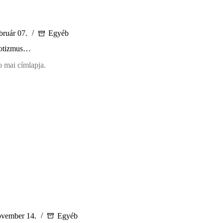
bruár 07.
Egyéb
riotizmus…
 mai címlapja.
triotizmus…
ovember 14.
Egyéb