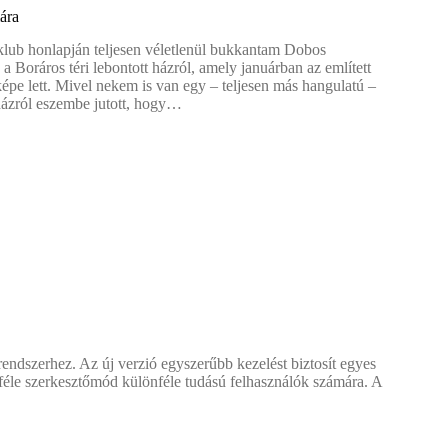
ára
lub honlapján teljesen véletlenül bukkantam Dobos
 a Boráros téri lebontott házról, amely januárban az említett
képe lett. Mivel nekem is van egy – teljesen más hangulatú –
házról eszembe jutott, hogy…
ók
ndszerhez. Az új verzió egyszerűbb kezelést biztosít egyes
éle szerkesztőmód különféle tudású felhasználók számára. A