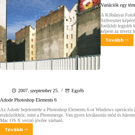
Variációk egy tém
A Kőbányai Fotok
Szilveszter képére
fotóklub legjobb 
képem az inverz 
Tovább
Variáci
egy
témára
2007. szeptember 25.
Egyéb
Adode Photoshop Elements 6
Az Adode bejelentette a Photoshop Elements 6-ot Windows operációs re
eszközökhöz, mint a Photomerge. Van gyors kiválasztás mód és háromf
Mac OS X verzió jövőre várható.
Tovább
Adode