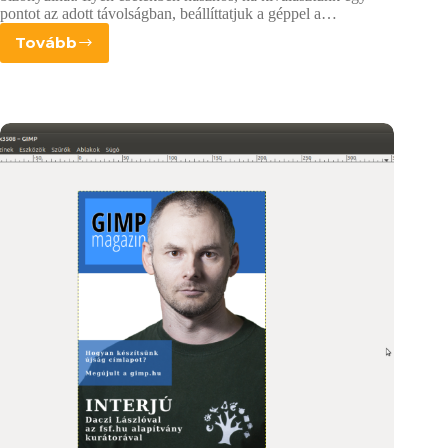
pontot az adott távolságban, beállíttatjuk a géppel a…
Tovább
Élőfókuszálással
az
expozíciókésés
ellen