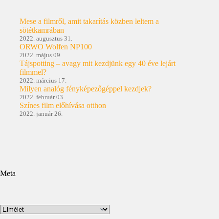
Mese a filmről, amit takarítás közben leltem a
sötétkamrában
2022. augusztus 31.
ORWO Wolfen NP100
2022. május 09.
Tájspotting – avagy mit kezdjünk egy 40 éve lejárt
filmmel?
2022. március 17.
Milyen analóg fényképezőgéppel kezdjek?
2022. február 03.
Színes film előhívása otthon
2022. január 26.
Meta
Kategóriák