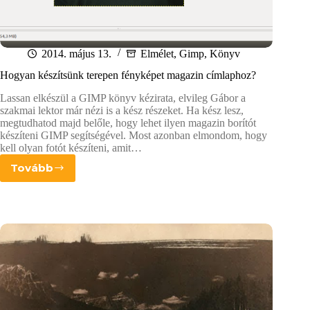
2014. május 13.
Elmélet
,
Gimp
,
Könyv
Hogyan készítsünk terepen fényképet magazin címlaphoz?
Lassan elkészül a GIMP könyv kézirata, elvileg Gábor a
szakmai lektor már nézi is a kész részeket. Ha kész lesz,
megtudhatod majd belőle, hogy lehet ilyen magazin borítót
készíteni GIMP segítségével. Most azonban elmondom, hogy
kell olyan fotót készíteni, amit…
Tovább
Hogyan
készítsünk
terepen
fényképet
magazin
címlaphoz?