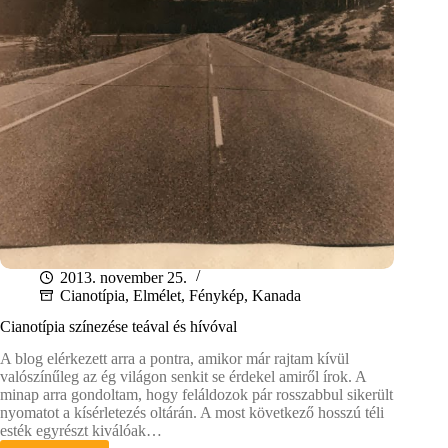
2013. november 25.
Cianotípia
,
Elmélet
,
Fénykép
,
Kanada
Cianotípia színezése teával és hívóval
A blog elérkezett arra a pontra, amikor már rajtam kívül
valószínűleg az ég világon senkit se érdekel amiről írok. A
minap arra gondoltam, hogy feláldozok pár rosszabbul sikerült
nyomatot a kísérletezés oltárán. A most következő hosszú téli
esték egyrészt kiválóak…