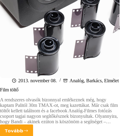
2013. november 08.
Analóg
,
Barkács
,
Elmélet
Film töltő
A rendszeres olvasók bizonnyal emlékeznek még, hogy
kaptam Palitól 30m TMAX-ot, meg kazettákat. Már csak film
töltőt kellett találnom és a facebook Analóg-Filmes fotózás
csoport tagjai nagyon segítőkésznek bizonyultak. Olyannyira,
hogy Bandi – akinek ezúton is köszönöm a segítséget –…
Tovább
Film