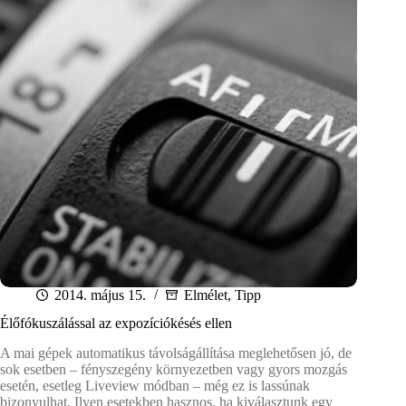
2014. május 15.
Elmélet
,
Tipp
Élőfókuszálással az expozíciókésés ellen
A mai gépek automatikus távolságállítása meglehetősen jó, de
sok esetben – fényszegény környezetben vagy gyors mozgás
esetén, esetleg Liveview módban – még ez is lassúnak
bizonyulhat. Ilyen esetekben hasznos, ha kiválasztunk egy