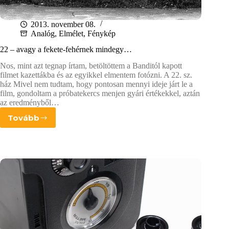
2013. november 08.
Analóg
,
Elmélet
,
Fénykép
22 – avagy a fekete-fehérnek mindegy…
Nos, mint azt tegnap írtam, betöltöttem a Banditól kapott
filmet kazettákba és az egyikkel elmentem fotózni. A 22. sz.
ház Mivel nem tudtam, hogy pontosan mennyi ideje járt le a
film, gondoltam a próbatekercs menjen gyári értékekkel, aztán
az eredményből…
Tovább
22
–
avagy
a
fekete-
fehérnek
mindegy…