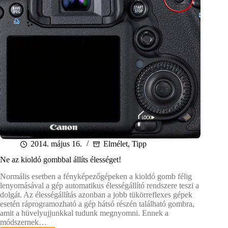
2014. május 16.
Elmélet
,
Tipp
Ne az kioldó gombbal állíts élességet!
Normális esetben a fényképezőgépeken a kioldó gomb félig
lenyomásával a gép automatikus élességállító rendszere teszi a
dolgát. Az élességállítás azonban a jobb tükörreflexes gépek
esetén ráprogramozható a gép hátsó részén található gombra,
amit a hüvelyujjunkkal tudunk megnyomni. Ennek a
módszernek…