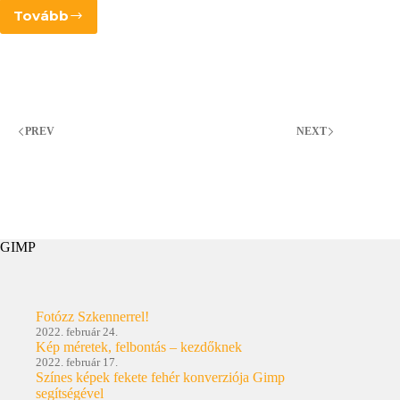
Tovább
Ne
az
kioldó
gombbal
állíts
élességet!
PREV
NEXT
GIMP
Fotózz Szkennerrel!
2022. február 24.
Kép méretek, felbontás – kezdőknek
2022. február 17.
Színes képek fekete fehér konverziója Gimp
segítségével