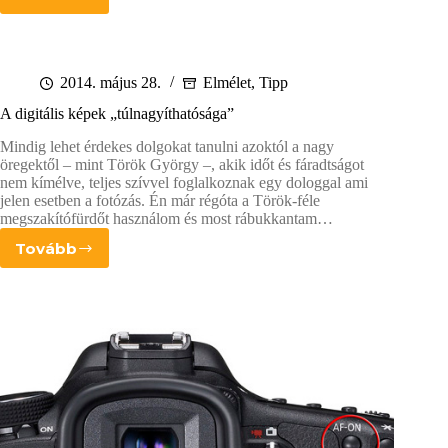
A
szem
legyen
középen
–
2014. május 28.
Elmélet
,
Tipp
Kompozíciós
A digitális képek „túlnagyíthatósága”
trükkök
Mindig lehet érdekes dolgokat tanulni azoktól a nagy
öregektől – mint Török György –, akik időt és fáradtságot
nem kímélve, teljes szívvel foglalkoznak egy dologgal ami
jelen esetben a fotózás. Én már régóta a Török-féle
megszakítófürdőt használom és most rábukkantam…
Tovább
A
digitális
képek
„túlnagyíthatósága”