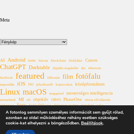
Meta
Kategóriák
Android
AI
Canon
beltér
bitcoin
blockchain
blokklánc
ChatGPT
Darktable
digitális magánélet
dpi
ethereum
featured
fotófalu
film
facebook
felbontás
iOS
középformátum
importálás
ISO
jelszókezelő
kriptovaluta
Linux
macOS
mesterséges intelligencia
megapixel
MI
objektív
PhaseOne
metaadatok
nft
ORWO
rekesz előválasztás
Sony
réskamera
Stable Diffusion
Szkenner
twitter
tárgyfotó
vaku
Windows
A fotonlog semmilyen személyes információt sem gyűjt rólad,
XF
állóhívás
űrkutatás
azonban az oldal működéséhez néhány esetben szükséges
cookie-kat elhelyezni a böngésződben.
Beállítások
.
Fotonlog 2007-2025
★
Az itt található tartalmak a
Creative
Commons Nevezd meg! - Így add tovább! 4.0 Nemzetközi