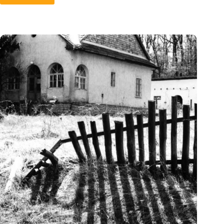
minden
jobb
volt