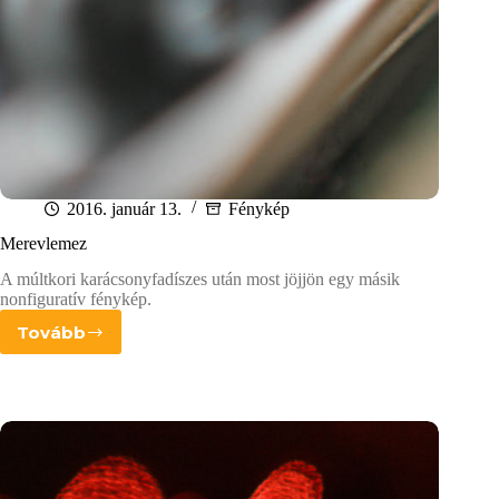
2016. január 13.
Fénykép
Merevlemez
A múltkori karácsonyfadíszes után most jöjjön egy másik
nonfiguratív fénykép.
Tovább
Merevlemez