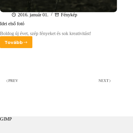
2016. január 01.
Fénykép
Idei első fotó
Boldog új évet, szép fényeket és sok kreativitást!
Tovább
Idei
első
fotó
PREV
NEXT
GIMP