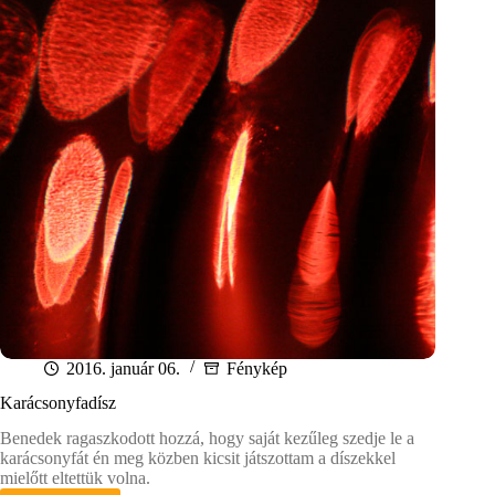
2016. január 06.
Fénykép
Karácsonyfadísz
Benedek ragaszkodott hozzá, hogy saját kezűleg szedje le a
karácsonyfát én meg közben kicsit játszottam a díszekkel
mielőtt eltettük volna.