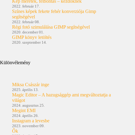
Kép méretek, felbontás – kezdőknek
2022. február 17.
Színes képek fekete fehér konverziója Gimp
segítségével
2022. február 08.
Régi fotó szimulálása GIMP segítségével
2020. december 01.
GIMP könyv letöltés
2020. szeptember 14.
Különvélemény
Miksa Császár inge
2025. április 13.
Magic Editor – A hazugsággép ami megváltoztatja a
világot
2024. augusztus 25.
Megint EMI
2024. április 26.
Instagram a levesbe
2023. november 09.
Ők