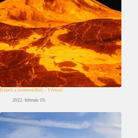
Képek a szomszédból – Vénusz
2022. február 19.