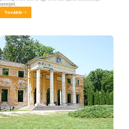
szerepel.
Tovább
Silicosaur
PhotoFX