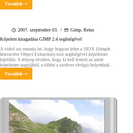
Tovább
Hogyan
működik
az
automatikus
szint
2007. szeptember 03.
Gimp
,
Retus
állítás
Képelem kiragadása GIMP 2.4 segítségével
(Auto
Levels)
A videó azt mutatja be, hogy hogyan lehet a SIOX (Simple
Interactive Object Extraction) tool segítségével képelemet
kijelölni. A lényeg röviden, hogy ki kell festeni az adott
képelemet nagyjából, a többit a szoftver elvégzi helyettünk.
Tovább
Képelem
kiragadása
GIMP
2.4
segítségével