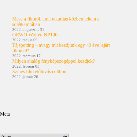
Mese a filmről, amit takarítás közben leltem a
sötétkamrában
2022. augusztus 31.
ORWO Wolfen NP100
2022. május 09.
Tájspotting – avagy mit kezdjünk egy 40 éve lejárt
filmmel?
2022. március 17.
Milyen analóg fényképezőgéppel kezdjek?
2022. február 03.
Színes film előhívása otthon
2022. január 26.
Meta
Kategóriák