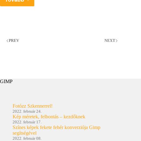
Digitális
fotosokat
segítő
részek
a
GIMP
2.4-
PREV
NEXT
ben
GIMP
Fotózz Szkennerrel!
2022. február 24.
Kép méretek, felbontás – kezdőknek
2022. február 17.
Színes képek fekete fehér konverziója Gimp
segítségével
2022. február 08.