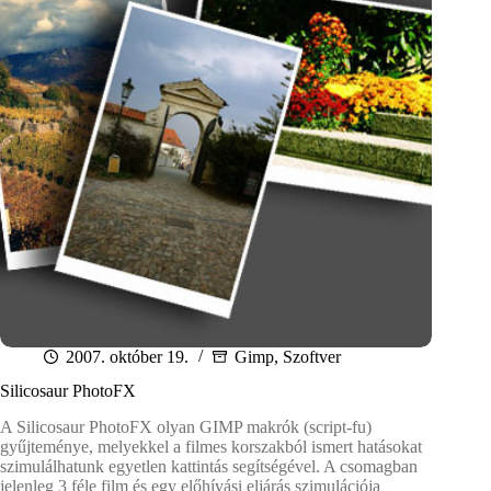
2007. október 19.
Gimp
,
Szoftver
Silicosaur PhotoFX
A Silicosaur PhotoFX olyan GIMP makrók (script-fu)
gyűjteménye, melyekkel a filmes korszakból ismert hatásokat
szimulálhatunk egyetlen kattintás segítségével. A csomagban
jelenleg 3 féle film és egy előhívási eljárás szimulációja