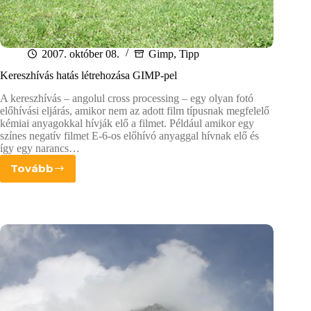
2007. október 08.
Gimp
,
Tipp
Kereszhívás hatás létrehozása GIMP-pel
A kereszhívás – angolul cross processing – egy olyan fotó
előhívási eljárás, amikor nem az adott film típusnak megfelelő
kémiai anyagokkal hívják elő a filmet. Például amikor egy
színes negatív filmet E-6-os előhívó anyaggal hívnak elő és
így egy narancs…
Tovább
Kereszhívás
hatás
létrehozása
GIMP-
pel