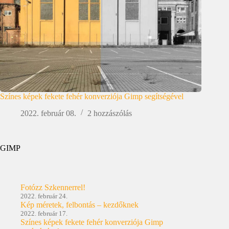
Színes képek fekete fehér konverziója Gimp segítségével
2022. február 08.
2 hozzászólás
GIMP
Fotózz Szkennerrel!
2022. február 24.
Kép méretek, felbontás – kezdőknek
2022. február 17.
Színes képek fekete fehér konverziója Gimp