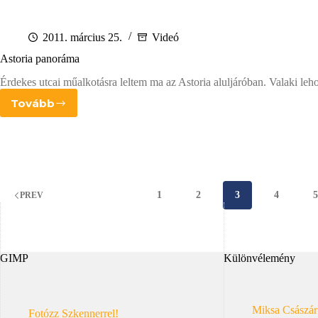
2011. március 25.
Videó
Astoria panoráma
Érdekes utcai műalkotásra leltem ma az Astoria aluljáróban. Valaki lehozt
Tovább
Astoria
panoráma
1
2
3
4
PREV
GIMP
Különvélemény
Miksa Császár
Fotózz Szkennerrel!