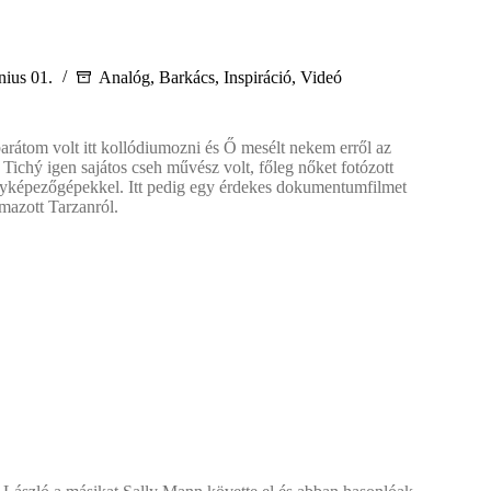
nius 01.
Analóg
,
Barkács
,
Inspiráció
,
Videó
arátom volt itt kollódiumozni és Ő mesélt nekem erről az
 Tichý igen sajátos cseh művész volt, főleg nőket fotózott
ényképezőgépekkel. Itt pedig egy érdekes dokumentumfilmet
lmazott Tarzanról.
v