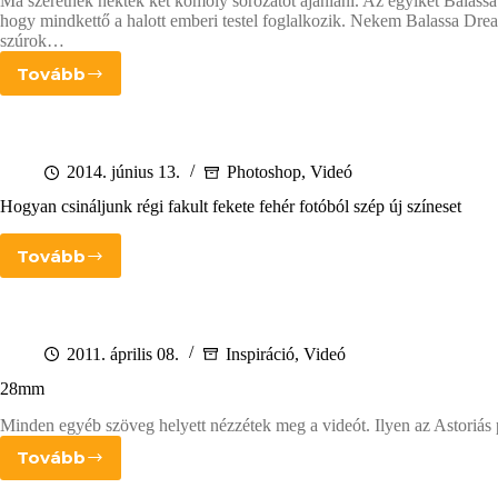
Ma szeretnék nektek két komoly sorozatot ajánlani. Az egyiket Balassa
hogy mindkettő a halott emberi testel foglalkozik. Nekem Balassa Dream
szúrok…
Tovább
Jó
nap
ez
a
halálra
2014. június 13.
Photoshop
,
Videó
Hogyan csináljunk régi fakult fekete fehér fotóból szép új színeset
Tovább
Hogyan
csináljunk
régi
fakult
fekete
2011. április 08.
Inspiráció
,
Videó
fehér
28mm
fotóból
szép
Minden egyéb szöveg helyett nézzétek meg a videót. Ilyen az Astoriás
új
színeset
Tovább
28mm