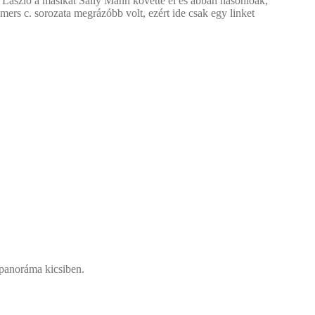
 László a másikat Sally Mann követte el és abban hasonlóak,
ers c. sorozata megrázóbb volt, ezért ide csak egy linket
 panoráma kicsiben.