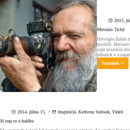
2015. jú
Miroslav Tichý
Hétvégén Bálint b
ipszéről. Miroslav
saját készítésű f
láthattok a nyuga
Tovább
Mirosla
Tichý
2014. július 15.
Inspiráció
,
Kedvenc fotósok
,
Videó
Jó nap ez a halálra