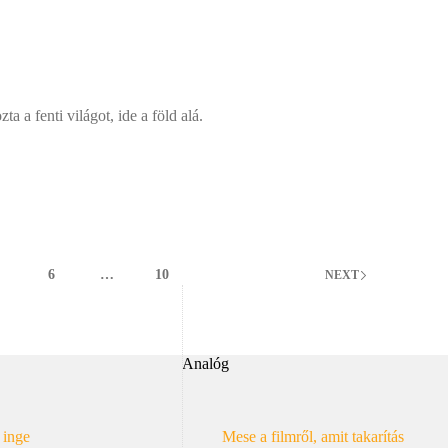
a a fenti világot, ide a föld alá.
5
6
…
10
NEXT
Analóg
 inge
Mese a filmről, amit takarítás