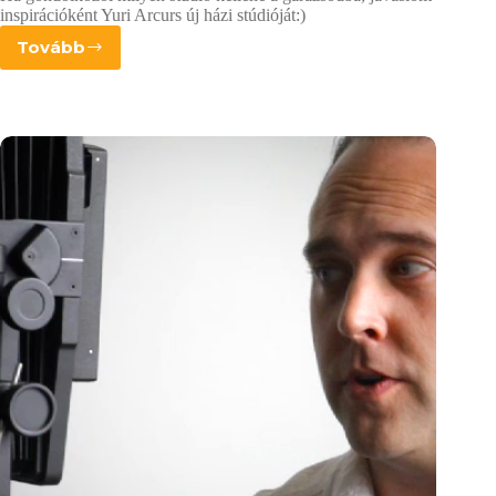
inspirációként Yuri Arcurs új házi stúdióját:)
Tovább
Egy
kis
otthoni
studió