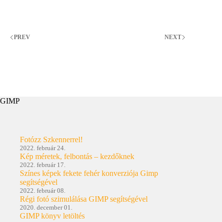
közeljövő
fényképezőgépe?
–
II.
PREV
NEXT
GIMP
Fotózz Szkennerrel!
2022. február 24.
Kép méretek, felbontás – kezdőknek
2022. február 17.
Színes képek fekete fehér konverziója Gimp
segítségével
2022. február 08.
Régi fotó szimulálása GIMP segítségével
2020. december 01.
GIMP könyv letöltés