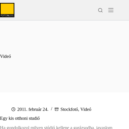
Skip
to
content
Videó
2011. február 24.
Stockfotó
,
Videó
Egy kis otthoni studió
Ha gondolkozol milyen stúdió kellene a garázsodba, javaslom