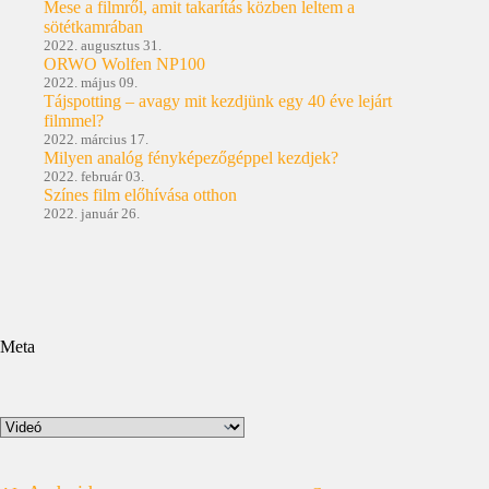
Mese a filmről, amit takarítás közben leltem a
sötétkamrában
2022. augusztus 31.
ORWO Wolfen NP100
2022. május 09.
Tájspotting – avagy mit kezdjünk egy 40 éve lejárt
filmmel?
2022. március 17.
Milyen analóg fényképezőgéppel kezdjek?
2022. február 03.
Színes film előhívása otthon
2022. január 26.
Meta
Kategóriák