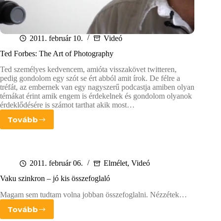
2011. február 10.
Videó
Ted Forbes: The Art of Photography
Ted személyes kedvencem, amióta visszakövet twitteren,
pedig gondolom egy szót se ért abból amit írok. De félre a
tréfát, az embernek van egy nagyszerű podcastja amiben olyan
témákat érint amik engem is érdekelnek és gondolom olyanok
érdeklődésére is számot tarthat akik most…
Tovább
Ted
Forbes:
The
Art
of
2011. február 06.
Elmélet
,
Videó
Photography
Vaku szinkron – jó kis összefoglaló
Magam sem tudtam volna jobban összefoglalni. Nézzétek…
Tovább
Vaku