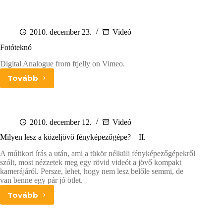
szinkron
–
jó
kis
2010. december 23.
Videó
összefoglaló
Fotóteknó
Digital Analogue from ftjelly on Vimeo.
Tovább
Fotóteknó
2010. december 12.
Videó
Milyen lesz a közeljövő fényképezőgépe? – II.
A múltkori írás a után, ami a tükör nélküli fényképezőgépekről
szólt, most nézzetek meg egy rövid videót a jövő kompakt
kamerájáról. Persze, lehet, hogy nem lesz belőle semmi, de
van benne egy pár jó ötlet.
Tovább
Milyen
lesz
a