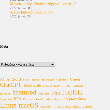
Milyen analóg fényképezőgéppel kezdjek?
2022. február 03.
Színes film előhívása otthon
2022. január 26.
Meta
Kategóriák
Android
AI
Canon
beltér
bitcoin
blockchain
blokklánc
ChatGPT
Darktable
digitális magánélet
dpi
ethereum
featured
fotófalu
film
facebook
felbontás
iOS
középformátum
importálás
ISO
jelszókezelő
kriptovaluta
Linux
macOS
mesterséges intelligencia
megapixel