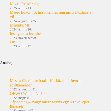
Miksa Császár inge
2025. április 13.
Magic Editor – A hazugsággép ami megváltoztatja a
világot
2024. augusztus 25.
Megint EMI
2024. április 26.
Instagram a levesbe
2023. november 09.
Ők
2023. április 17.
Analóg
Mese a filmről, amit takarítás közben leltem a
sötétkamrában
2022. augusztus 31.
ORWO Wolfen NP100
2022. május 09.
Tájspotting – avagy mit kezdjünk egy 40 éve lejárt
filmmel?
2022. március 17.