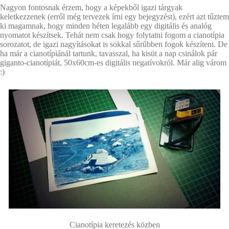
Nagyon fontosnak érzem, hogy a képekből igazi tárgyak
keletkezzenek (erről még tervezek írni egy bejegyzést), ezért azt tűztem
ki magamnak, hogy minden héten legalább egy digitális és analóg
nyomatot készítsek. Tehát nem csak hogy folytatni fogom a cianotípia
sorozatot, de igazi nagyításokat is sokkal sűrűbben fogok készíteni. De
ha már a cianotípiánál tartunk, tavasszal, ha kisüt a nap csinálok pár
giganto-cianotípiát, 50x60cm-es digitális negatívokról. Már alig várom
:)
Cianotípia keretezés közben