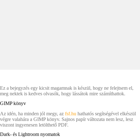
Ez a bejegyzés egy kicsit magamnak is készül, hogy ne felejtsem el,
meg nektek is kedves olvasók, hogy lássátok mire számíthattok.
GIMP könyv
Az idén, ha minden jól megy, az
fsf.hu
hathatós segítségével elkészül
végre valahára a GIMP könyv. Sajnos papír változata nem lesz, lesz
viszont ingyenesen letölthető PDF.
Dark- és Lightroom nyomatok