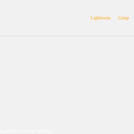
Lightroom
Gimp
Inspiráció
,
Kedvenc fotósok