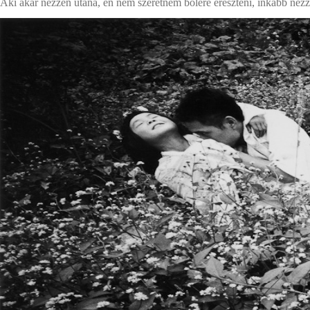
Aki akar nézzen utána, én nem szeretném bőlére ereszteni, inkább né