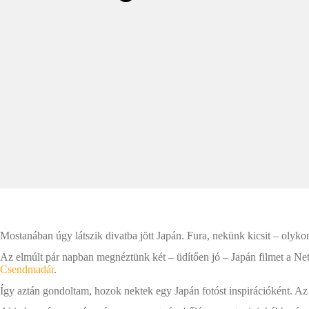
Mostanában úgy látszik divatba jött Japán. Fura, nekünk kicsit – olyk
Az elmúlt pár napban megnéztünk két – üdítően jó – Japán filmet a Net
Csendmadár
.
Így aztán gondoltam, hozok nektek egy Japán fotóst inspirációként. Az