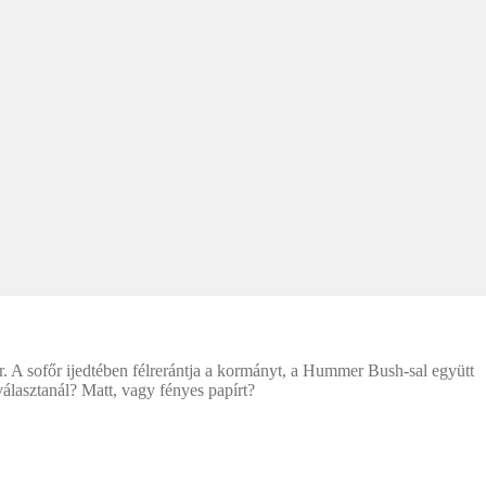
 A sofőr ijedtében félrerántja a kormányt, a Hummer Bush-sal együtt
álasztanál? Matt, vagy fényes papírt?