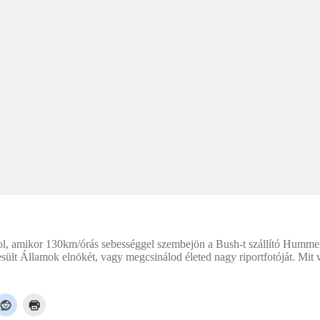
ol, amikor 130km/órás sebességgel szembejön a Bush-t szállító Hummer.
lt Államok elnökét, vagy megcsinálod életed nagy riportfotóját. Mit v