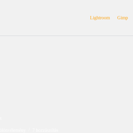
Lightroom
Gimp
t
ülönvélemény
7 hozzászólás