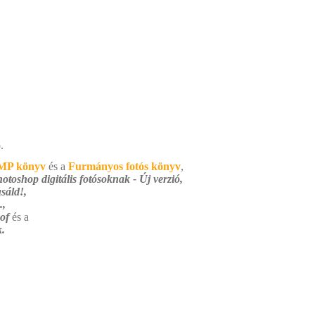
.
MP könyv
és a
Furmányos fotós könyv
,
otoshop digitális fotósoknak - Új verzió,
sáld!,
.,
 of
és a
.