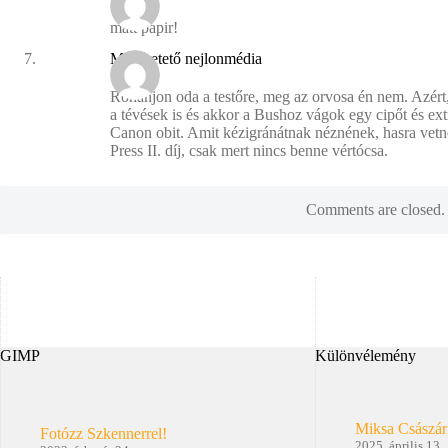
matt papir!
Madáretető nejlonmédia
Rohanjon oda a testőre, meg az orvosa én nem. Azér
a tévések is és akkor a Bushoz vágok egy cipőt és ex
Canon obit. Amit kézigránátnak néznének, hasra vet
Press II. díj, csak mert nincs benne vértócsa.
Comments are closed.
GIMP
Különvélemény
Miksa Császár
Fotózz Szkennerrel!
2025. április 13.