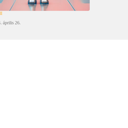
MI
. április 26.