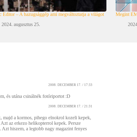
 Editor – A hazugsággép ami megváltoztatja a világot
Megint E
2024. augusztus 25.
2024
2008. DECEMBER 17. / 17:33
, és utána csinálnék fotóriportot :D
2008. DECEMBER 17. / 21:31
, majd a kormos, pihego elnokrol kozeli kepek,
. Azt az erkezo helikopterrol kepek. Persze
k. Azt hiszem, a legtobb nagy magazint fenyes