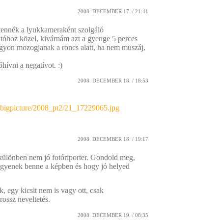
2008. DECEMBER 17. / 21:41
t tennék a lyukkameraként szolgáló
tóhoz közel, kivárnám azt a gyenge 5 perces
gyon mozogjanak a roncs alatt, ha nem muszáj,
ívni a negatívot. :)
2008. DECEMBER 18. / 18:53
gs/bigpicture/2008_pt2/21_17229065.jpg
2008. DECEMBER 18. / 19:17
a, különben nem jó fotóriporter. Gondold meg,
 legyenek benne a képben és hogy jó helyed
, egy kicsit nem is vagy ott, csak
ossz neveltetés.
2008. DECEMBER 19. / 08:35