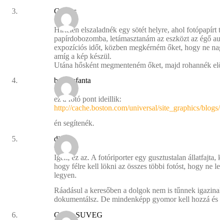
Gyulus
Hirtelen elszaladnék egy sötét helyre, ahol fotópapír
papírdobozomba, letámasztanám az eszközt az égő au
expozíciós időt, közben megkérném őket, hogy ne na
amíg a kép készül.
Utána hősként megmenteném őket, majd rohannék előh
bodzasfanta
ez a fotó pont ideillik:
http://cache.boston.com/universal/site_graphics/blo
én segítenék.
dincsi
Igen, ez az. A fotóriporter egy gusztustalan állatfajt
hogy félre kell lökni az összes többi fotóst, hogy ne
legyen.
Ráadásul a keresőben a dolgok nem is tűnnek igazinak
dokumentálsz. De mindenképp gyomor kell hozzá és r
Gabor SUVEG