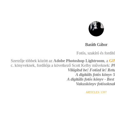
Baráth Gábor
Fotós, szakíró és fordító
Szerzője többek között az
Adobe Photoshop Lightroom
, a
GI
c. könyveknek, fordítója a következő Scott Kelby műveknek:
Ph
Világítsd be! Fotózd le! Retu
A digitális fotós könyv 5
A digitális fotós könyv - Best
Vakuskönyv fotósoknak
ARTICLES: 1397