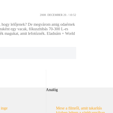
2008. DECEMBER 20. / 10:52
t, hogy lelőjenek? De megvárom amig odaérnek
traként egy vacak, fókuszhibás 70-300 L-es
nék magukat, amit lefotóznék. Eladnám + World
Analóg
 inge
Mese a filmről, amit takarítás
közben leltem a sötétkamrában