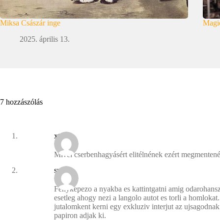
Miksa Császár inge
Magic
2025. április 13.
7 hozzászólás
xt198
Mivel cserbenhagyásért elitélnének ezért megmenteném
svonk
Fenykepezo a nyakba es kattintgatni amig odarohansz
esetleg ahogy nezi a langolo autot es torli a homlokat
jutalomkent kerni egy exkluziv interjut az ujsagodna
papiron adjak ki.