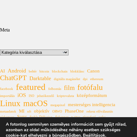
Meta
Kategóriák
Android
AI
Canon
beltér
bitcoin
blockchain
blokklánc
ChatGPT
Darktable
digitális magánélet
dpi
ethereum
featured
fotófalu
film
facebook
felbontás
iOS
középformátum
importálás
ISO
jelszókezelő
kriptovaluta
Linux
macOS
mesterséges intelligencia
megapixel
MI
objektív
PhaseOne
metaadatok
nft
ORWO
rekesz előválasztás
Sony
réskamera
Stable Diffusion
Szkenner
twitter
tárgyfotó
vaku
Windows
A fotonlog semmilyen személyes információt sem gyűjt rólad,
XF
állóhívás
űrkutatás
azonban az oldal működéséhez néhány esetben szükséges
cookie-kat elhelyezni a böngésződben.
Beállítások
.