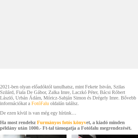
2021-ben olyan előadóktól tanulhatsz, mint Fekete István, Szilas
Szilárd, Fiala De Gábor, Zalka Imre, Laczkó Péter, Bácsi Róbert
László, Urbán Ádám, Móricz-Sabján Simon és Drégely Imre. Bővebb
információkat a
FotóFalu
oldalán találsz.
De ezen kívül is van még egy hírünk…
Ha most rendelsz
Furmányos fotós könyv
et, a kiadó minden
példány után 1000.- Ft-tal támogatja a Fotófalu megrendezését.