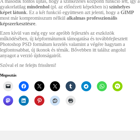
A második fontos újítás, hogy a színkezelés központi funkció lett, így a
gyakorlatilag
mindenhol
(pl. az előnézeti képekben is)
színhelyes
képet látunk
. Ez a két funkció együttesen azt jelenti, hogy a
GIMP
most már kompromisszum nélkül
alkalmas professzionális
képszerkesztésre
.
Ezen kívül van még egy sor apróbb fejlesztés az eszközök
működésében, új képformátumok támogatása és továbbfejlesztett
Photoshop PSD formátum kezelés valamint a végére hagytam a
legfontosabbat, új ikonok és témák. Bővebben itt találsz angolul
anyagot a verzió újdonságairól.
Szóval el ne felejts frissíteni!
Megosztás