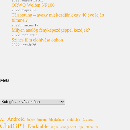
2022. augusztus 31.
ORWO Wolfen NP100
2022. május 09.
Tájspotting – avagy mit kezdjünk egy 40 éve lejárt
filmmel?
2022. március 17.
Milyen analóg fényképezőgéppel kezdjek?
2022. február 03.
Színes film előhívása otthon
2022. január 26.
Meta
Kategóriák
Android
AI
Canon
beltér
bitcoin
blockchain
blokklánc
ChatGPT
Darktable
digitális magánélet
dpi
ethereum