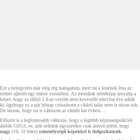
Ezt a bejegyzést már elég rég halogatom, mert mi a fenének írna az
ember ajánlót egy minor verzióhoz. Az mondjuk némiképp árnyalja a
képet, hogy az előző 2.8-as verziót nem kevesebb mint hat éve adták
ki, úgyhogy ez a pár hónap csúszásom a cikkel talán nem is olyan sok.
De lássuk, hogy mi is változott az elmúlt hat évben…
Először is a legfontosabb változás, hogy a legtöbb képmanipulációt
átírták GEGL-re, ami nekünk egyszerűen csak annyit jelent, hogy
nagy
(16, 32 bites)
színmélységű képekkel is dolgozhatunk
.