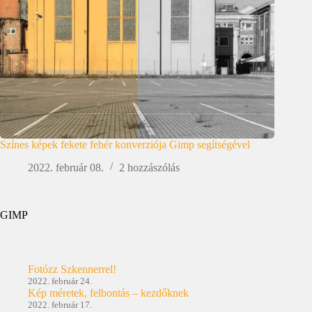
Színes képek fekete fehér konverziója Gimp segítségével
2022. február 08.
2 hozzászólás
GIMP
Fotózz Szkennerrel!
2022. február 24.
Kép méretek, felbontás – kezdőknek
2022. február 17.