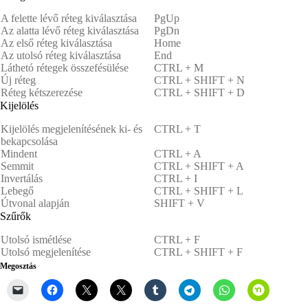
A felette lévő réteg kiválasztása
PgUp
Az alatta lévő réteg kiválasztása
PgDn
Az első réteg kiválasztása
Home
Az utolsó réteg kiválasztása
End
Láthetó rétegek összefésülése
CTRL + M
Új réteg
CTRL + SHIFT + N
Réteg kétszerezése
CTRL + SHIFT + D
Kijelölés
Kijelölés megjelenítésének ki- és
CTRL + T
bekapcsolása
Mindent
CTRL + A
Semmit
CTRL + SHIFT + A
Invertálás
CTRL + I
Lebegő
CTRL + SHIFT + L
Útvonal alapján
SHIFT + V
Szűrők
Utolsó ismétlése
CTRL + F
Utolsó megjelenítése
CTRL + SHIFT + F
Megosztás