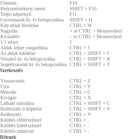
Főmenü
F10
Helyzetérzékeny menü
SHIFT + F10
Teljes képernyő
F11
Gyorsmaszk ki- és bekapcsolása
SHIFT + Q
Kép ablak bezárása
CTRL + W
Nagyítás
+ or CTRL + Mousewheel
Kicsinítés
– or CTRL + Mousewheel
1:1 nézet
1
Ablak képre zsugorítása
CTRL + J
Az ablak kitöltése
CTRL + SHIFT + J
Vonalzó ki- és bekapcsolása
CTRL + SHIFT + R
Segédvonalak ki- és bekapcsolása
CTRL + SHIFT + T
Szerkesztés
Visszavonás
CTRL + Z
Újra
CTRL + Y
Másolás
CTRL + C
Kivágás
CTRL + X
Látható másolása
CTRL + SHIFT + C
Beillesztés ú képként
CTRL + SHIFT + V
Beillesztés
CTRL + V
Kitöltés előtérszínnel
CTRL + ,
Kitöltés háttérszínnel
CTRL + .
Kitöltés mintával
CTRL + :
Rétegek