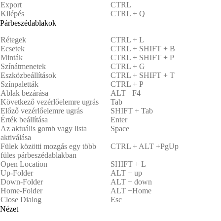
Export
CTRL
Kilépés
CTRL + Q
Párbeszédablakok
Rétegek
CTRL + L
Ecsetek
CTRL + SHIFT + B
Minták
CTRL + SHIFT + P
Színátmenetek
CTRL + G
Eszközbeállítások
CTRL + SHIFT + T
Színpaletták
CTRL + P
Ablak bezárása
ALT +F4
Következő vezérlőelemre ugrás
Tab
Előző vezérlőelemre ugrás
SHIFT + Tab
Érték beállítása
Enter
Az aktuális gomb vagy lista
Space
aktiválása
Fülek közötti mozgás egy több
CTRL + ALT +PgUp
füles párbeszédablakban
Open Location
SHIFT + L
Up-Folder
ALT + up
Down-Folder
ALT + down
Home-Folder
ALT +Home
Close Dialog
Esc
Nézet