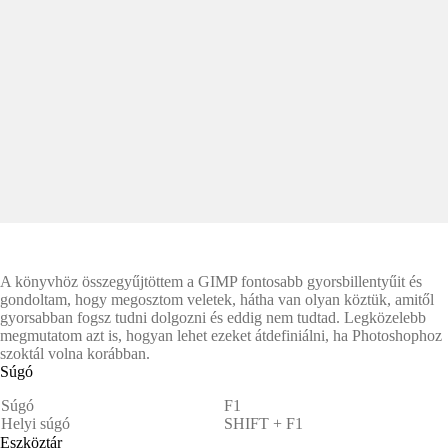
A könyvhöz összegyűjtöttem a GIMP fontosabb gyorsbillentyűit és
gondoltam, hogy megosztom veletek, hátha van olyan köztük, amitől
gyorsabban fogsz tudni dolgozni és eddig nem tudtad. Legközelebb
megmutatom azt is, hogyan lehet ezeket átdefiniálni, ha Photoshophoz
szoktál volna korábban.
Súgó
Súgó
F1
Helyi súgó
SHIFT + F1
Eszköztár