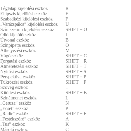
Téglalap kijelölési eszköz
R
Ellipszis kijelölési eszköz
E
Szabadkézi kijelölési eszköz
F
„Varázspálca” kijelölési eszköz
U
Szín szerinti kijelölési eszköz
SHIFT + O
Olló kijelölőeszköz
I
Útvonal eszköz
B
Színpipetta eszköz
O
Áthelyezési eszköz
M
Vágóeszköz
SHIFT + C
Forgatási eszköz
SHIFT + R
Átméretezési eszköz
SHIFT + T
Nyírási eszköz
SHIFT + S
Perspektíva eszköz
SHIFT + P
Tükrözési eszköz
SHIFT + F
Szöveg eszköz
T
Kitöltési eszköz
SHIFT + B
Színátmenet eszköz
L
„Ceruza” eszköz
N
„Ecset” eszköz
P
„Radír” eszköz
SHIFT + E
„Festékszóró” eszköz
A
„Tus” eszköz
K
Másoló eszköz
C