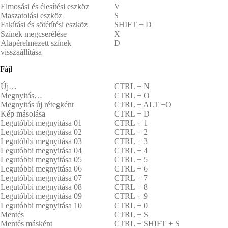
Elmosási és élesítési eszköz
V
Maszatolási eszköz
S
Fakítási és sötétítési eszköz
SHIFT + D
Színek megcserélése
X
Alapérelmezett színek
D
visszaállítása
Fájl
Új…
CTRL + N
Megnyitás…
CTRL + O
Megnyitás új rétegként
CTRL + ALT +O
Kép másolása
CTRL + D
Legutóbbi megnyitása 01
CTRL + 1
Legutóbbi megnyitása 02
CTRL + 2
Legutóbbi megnyitása 03
CTRL + 3
Legutóbbi megnyitása 04
CTRL + 4
Legutóbbi megnyitása 05
CTRL + 5
Legutóbbi megnyitása 06
CTRL + 6
Legutóbbi megnyitása 07
CTRL + 7
Legutóbbi megnyitása 08
CTRL + 8
Legutóbbi megnyitása 09
CTRL + 9
Legutóbbi megnyitása 10
CTRL + 0
Mentés
CTRL + S
Mentés másként
CTRL + SHIFT + S