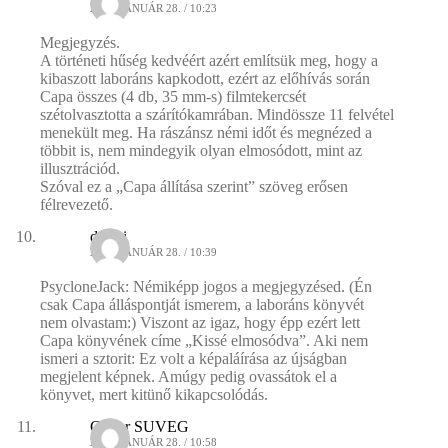
2009. JANUÁR 28. / 10:23
Megjegyzés.
A történeti hűség kedvéért azért említsük meg, hogy a
kibaszott laboráns kapkodott, ezért az előhívás során
Capa összes (4 db, 35 mm-s) filmtekercsét
szétolvasztotta a szárítókamrában. Mindössze 11 felvétel
menekült meg. Ha rászánsz némi időt és megnézed a
többit is, nem mindegyik olyan elmosódott, mint az
illusztrációd.
Szóval ez a „Capa állítása szerint” szöveg erősen
félrevezető.
dincsi
2009. JANUÁR 28. / 10:39
PsycloneJack: Némiképp jogos a megjegyzésed. (Én
csak Capa álláspontját ismerem, a laboráns könyvét
nem olvastam:) Viszont az igaz, hogy épp ezért lett
Capa könyvének címe „Kissé elmosódva”. Aki nem
ismeri a sztorit: Ez volt a képaláírása az újságban
megjelent képnek. Amúgy pedig ovassátok el a
könyvet, mert kitünő kikapcsolódás.
Gabor SUVEG
2009. JANUÁR 28. / 10:58