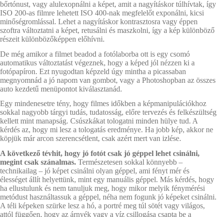
bőrtónust, vagy alulexopnálni a képet, amit a nagyításkor túlhívtak, így
ISO 200-as filmre lehetett ISO 400-nak megfelelőt exponálni, kicsi
minőségromlással. Lehet a nagyításkor kontrasztosra vagy éppen
szoftra változtatni a képet, retusálni és maszkolni, így a kép különböző
részeit különbözőképpen előhívni.
De még amikor a filmet beadod a fotólaborba ott is egy csomó
automatikus változtatást végeznek, hogy a képed jól nézzen ki a
fotópapíron. Ezt nyugodtan képzeld úgy mintha a picassaban
megnyomnád a jó napom van gombot, vagy a Photoshopban az összes
auto kezdetű menüpontot kiválasztanád.
Egy mindenesetre tény, hogy filmes időkben a képmanipulációkhoz
sokkal nagyobb tárgyi tudás, tudatosság, előre tervezés és felkészültség
kellett mint manapság. Csúszkákat tologatni minden hülye tud. A
kérdés az, hogy mi lesz a tologatás eredménye. Ha jobb kép, akkor ne
köpjük már arcon szerencsétlent, csak azért mert van izlése.
A következő tévhit, hogy jó fotót csak jó géppel lehet csinálni,
megint csak szánalmas.
Természetesen sokkal könnyebb –
technikailag – jó képet csinálni olyan géppel, ami fényt mér és
élességet állít helyettünk, mint egy manuális géppel. Más kérdés, hogy
ha ellustulunk és nem tanuljuk meg, hogy mikor melyik fénymérési
metódust használtassuk a géppel, néha nem fogunk jó képeket csinálni.
A téli képeken szürke lesz a hó, a portré meg túl sötét vagy világos,
attól függően, hogy az árnyék vagy a víz csillogása csapta be a