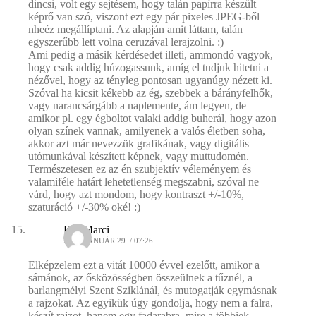
dincsi, volt egy sejtésem, hogy talán papírra készült
képrő van szó, viszont ezt egy pár pixeles JPEG-ből
nheéz megállíptani. Az alapján amit láttam, talán
egyszerűbb lett volna ceruzával lerajzolni. :)
Ami pedig a másik kérdésedet illeti, ammondó vagyok,
hogy csak addig húzogassunk, amíg el tudjuk hitetni a
nézővel, hogy az tényleg pontosan ugyanúgy nézett ki.
Szóval ha kicsit kékebb az ég, szebbek a bárányfelhők,
vagy narancsárgább a naplemente, ám legyen, de
amikor pl. egy égboltot valaki addig buherál, hogy azon
olyan színek vannak, amilyenek a valós életben soha,
akkor azt már nevezzük grafikának, vagy digitális
utómunkával készített képnek, vagy muttudomén.
Természetesen ez az én szubjektív véleményem és
valamiféle határt lehetetlenség megszabni, szóval ne
várd, hogy azt mondom, hogy kontraszt +/-10%,
szaturáció +/-30% oké! :)
KissMarci
2009. JANUÁR 29. / 07:26
Elképzelem ezt a vitát 10000 évvel ezelőtt, amikor a
sámánok, az ősközösségben összeülnek a tűznél, a
barlangmélyi Szent Sziklánál, és mutogatják egymásnak
a rajzokat. Az egyikük úgy gondolja, hogy nem a falra,
készít rajzot, hanem egy fadarabra, mire a többiek