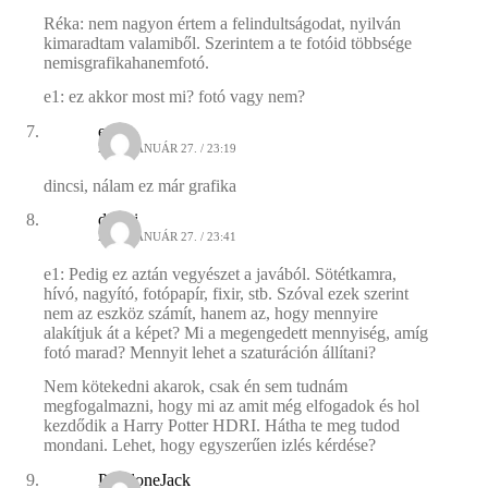
Réka: nem nagyon értem a felindultságodat, nyilván
kimaradtam valamiből. Szerintem a te fotóid többsége
nemisgrafikahanemfotó.
e1: ez akkor most mi? fotó vagy nem?
e1
2009. JANUÁR 27. / 23:19
dincsi, nálam ez már grafika
dincsi
2009. JANUÁR 27. / 23:41
e1: Pedig ez aztán vegyészet a javából. Sötétkamra,
hívó, nagyító, fotópapír, fixir, stb. Szóval ezek szerint
nem az eszköz számít, hanem az, hogy mennyire
alakítjuk át a képet? Mi a megengedett mennyiség, amíg
fotó marad? Mennyit lehet a szaturáción állítani?
Nem kötekedni akarok, csak én sem tudnám
megfogalmazni, hogy mi az amit még elfogadok és hol
kezdődik a Harry Potter HDRI. Hátha te meg tudod
mondani. Lehet, hogy egyszerűen izlés kérdése?
PsycloneJack