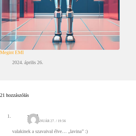
Megint EMI
2024. április 26.
21 hozzászólás
xt198
2009. JANUÁR 27. / 19:56
valakinek a szavaival élve… „lavina” :)