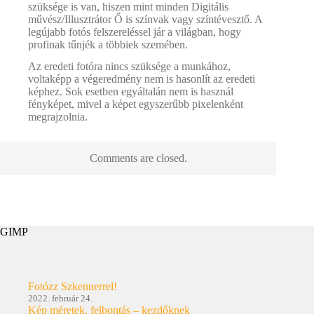
szüksége is van, hiszen mint minden Digitális
művész/Illusztrátor Ő is színvak vagy színtévesztő. A
legújabb fotós felszereléssel jár a világban, hogy
profinak tűnjék a többiek szemében.
Az eredeti fotóra nincs szüksége a munkához,
voltaképp a végeredmény nem is hasonlít az eredeti
képhez. Sok esetben egyáltalán nem is használ
fényképet, mivel a képet egyszerűbb pixelenként
megrajzolnia.
Comments are closed.
GIMP
Fotózz Szkennerrel!
2022. február 24.
Kép méretek, felbontás – kezdőknek