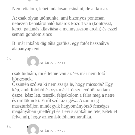
Nem vitatom, lehet tudatosan csinálni, de akkor az
A: csak olyan utómunka, ami bizonyos pontosan
nehezen behatárolható határok között van (kontraszt,
keret, pattanás kijavítása a mennyasszon arcán) és ezzel
semmi gondom sincs
B: már inkább digitális grafika, egy fotót használva
alapanyagként.
Réka
2009. JANUÁR 27. / 22:11
csak tudnám, mi értelme van az ‘ez már nem fotó’
hörgésnek.
Őszintén szólva ki nem szarja le, hogy micsoda? Egy
kép, amit fotóból és xyz másik összetevőből raktam
össze, kész lett, tetszik, felpakolom a falra meg a netre
és örülök neki. Erről szól az egész. Azon meg
maszturbáljon mindegyik hagyományörző fenséges
magányában (mellényt és Levi’s sapkát ne felejtsétek el
felvenni), hogy aznemisfotóhanemgrafika.
dincsi
2009. JANUÁR 27. / 22:27