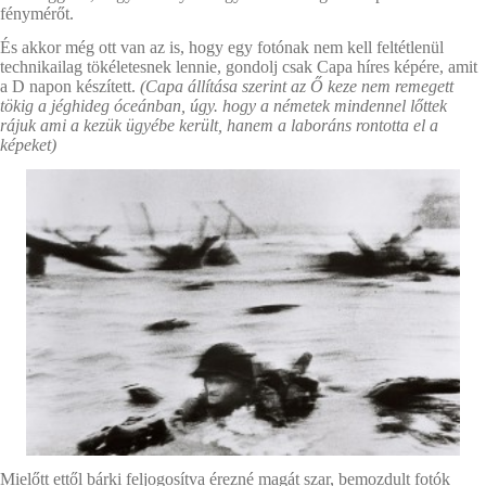
fénymérőt.
És akkor még ott van az is, hogy egy fotónak nem kell feltétlenül
technikailag tökéletesnek lennie, gondolj csak Capa híres képére, amit
a D napon készített.
(Capa állítása szerint az Ő keze nem remegett
tökig a jéghideg óceánban, úgy. hogy a németek mindennel lőttek
rájuk ami a kezük ügyébe került, hanem a laboráns rontotta el a
képeket)
Mielőtt ettől bárki feljogosítva érezné magát szar, bemozdult fotók