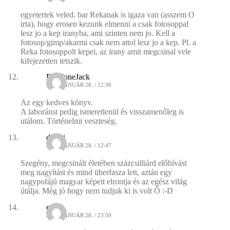
egyetertek veled. bar Rekanak is igaza van (asszem O
irta), hogy erosen kezunk elmenni a csak fotosoppal
lesz jo a kep iranyba, ami szinten nem jo. Kell a
fotosop/gimp/akarmi csak nem attol lesz jo a kep. Pl. a
Reka fotosoppolt kepei, az irany amit megcsinal vele
kifejezetten tetszik.
PsycloneJack
2009. JANUÁR 28. / 12:36
Az egy kedves könyv.
A laboránst pedig ismeretlenül és visszamenőleg is
utálom. Történelmi veszteség.
dincsi
2009. JANUÁR 28. / 12:47
Szegény, megcsinált életében százcsilliárd előhívást
meg nagyítást és mind überfasza lett, aztán egy
nagypofájú magyar képeit elrontja és az egész világ
útálja. Még jó hogy nem tudjuk ki is volt Ő :-D
e1
2009. JANUÁR 28. / 23:50