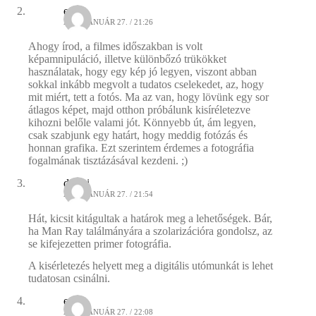
e1
2009. JANUÁR 27. / 21:26
Ahogy írod, a filmes időszakban is volt
képamnipuláció, illetve különbőzó trükökket
használatak, hogy egy kép jó legyen, viszont abban
sokkal inkább megvolt a tudatos cselekedet, az, hogy
mit miért, tett a fotós. Ma az van, hogy lövünk egy sor
átlagos képet, majd otthon próbálunk kisíréletezve
kihozni belőle valami jót. Könnyebb út, ám legyen,
csak szabjunk egy határt, hogy meddig fotózás és
honnan grafika. Ezt szerintem érdemes a fotográfia
fogalmának tisztázásával kezdeni. ;)
dincsi
2009. JANUÁR 27. / 21:54
Hát, kicsit kitágultak a határok meg a lehetőségek. Bár,
ha Man Ray találmányára a szolarizációra gondolsz, az
se kifejezetten primer fotográfia.
A kisérletezés helyett meg a digitális utómunkát is lehet
tudatosan csinálni.
e1
2009. JANUÁR 27. / 22:08