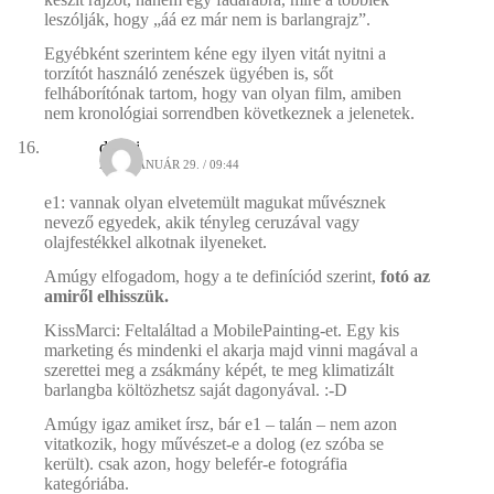
leszólják, hogy „áá ez már nem is barlangrajz”.
Egyébként szerintem kéne egy ilyen vitát nyitni a
torzítót használó zenészek ügyében is, sőt
felháborítónak tartom, hogy van olyan film, amiben
nem kronológiai sorrendben következnek a jelenetek.
dincsi
2009. JANUÁR 29. / 09:44
e1: vannak olyan elvetemült magukat művésznek
nevező egyedek, akik tényleg ceruzával vagy
olajfestékkel alkotnak ilyeneket.
Amúgy elfogadom, hogy a te definíciód szerint,
fotó az
amiről elhisszük.
KissMarci: Feltaláltad a MobilePainting-et. Egy kis
marketing és mindenki el akarja majd vinni magával a
szerettei meg a zsákmány képét, te meg klimatizált
barlangba költözhetsz saját dagonyával. :-D
Amúgy igaz amiket írsz, bár e1 – talán – nem azon
vitatkozik, hogy művészet-e a dolog (ez szóba se
került). csak azon, hogy belefér-e fotográfia
kategóriába.