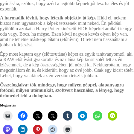
gyártására, szólok, hogy azért a legtöbb képnek jót tesz ha éles és jól
exponált.
A harmadik tévhit, hogy létezik objektív jó kép.
Hidd el, nekem
biztos nem ugyanazok a képek tetszenek mint neked. Én például
gyűlölöm azokat a Harry Potter kinézetű HDR képeket amikért te úgy
oda vagy. Bocs, ha mégse. Ezen kívül nagyon kevés olyan kép van,
amit ne lehetne másképp tálalni (előhívni). Direkt nem használtam a
jobban kifejezést.
Épp most kaptam egy (előtte/utána) képet az egyik tanítványomtól, aki
a RAW előhívást gyakorolta és az utána kép kicsit sötét lett az én
izlésemnek, de a kép összességében jól nézett ki. Nekiugrottam, hogy
megcsinálom én is, és kiderült, hogy az övé jobb. Csak egy kicsit sötét.
Lehet, hogy valakinek az én verzióm tetszik jobban.
Összefoglalva: tök mindegy, hogy milyen géppel, alapanyagra
fotózol, milyen utómunkát, szoftvert használsz, a lényeg, hogy
örömedet leld a dologban.
Megosztás