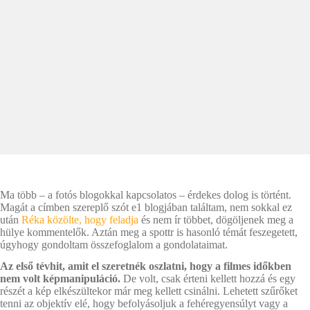
Ma több – a fotós blogokkal kapcsolatos – érdekes dolog is történt.
Magát a címben szereplő szót e1 blogjában találtam, nem sokkal ez
után
Réka közölte, hogy feladja
és nem ír többet, dögöljenek meg a
hülye kommentelők. Aztán meg a spottr is hasonló témát feszegetett,
úgyhogy gondoltam összefoglalom a gondolataimat.
Az első tévhit, amit el szeretnék oszlatni, hogy a filmes időkben
nem volt képmanipuláció.
De volt, csak érteni kellett hozzá és egy
részét a kép elkészültekor már meg kellett csinálni. Lehetett szűrőket
tenni az objektív elé, hogy befolyásoljuk a fehéregyensúlyt vagy a