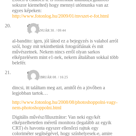
sokszor kiemelted) hogy mennyi utómunka van az
egyes képeken:
http://www.fotonlog.hu/2009/01/mvszet-e-fot.html
dincsi
2009. JANUÁR 30. / 09:44
al-bandito: igen, jól látod ez a bejegyzés is valahol arról
szól, hogy mit tekinthetünk fotográfiának és mit
művészetnek. Nekem nincs erről olyan sarkos
elképzelésem mint e1-nek, nekem általában sokkal több
belefér.
e1
2009. FEBRUÁR 08. / 16:25
dincsi, itt találtam meg azt, amitől én a jövőben a
legjobban tartok…
http://www.fotonlog.hu/2008/08/photoshoppolni-vagy-
nem-photoshoppolni.html
Digitális művész/Illusztrátor: Van neki egy/két
elképzelhetetlen méretű monitora (legalább az egyik
CRT) és havonta egyszer ellenőrzi rajtuk egy
coloriméter segítségével, hogy színhelyesek-e, amire