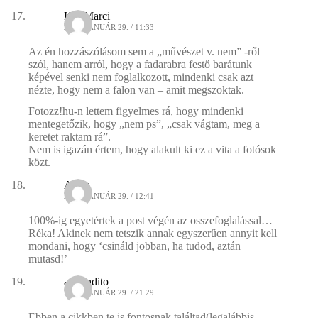
KissMarci
2009. JANUÁR 29. / 11:33
Az én hozzászólásom sem a „művészet v. nem” -ről
szól, hanem arról, hogy a fadarabra festő barátunk
képével senki nem foglalkozott, mindenki csak azt
nézte, hogy nem a falon van – amit megszoktak.
Fotozz!hu-n lettem figyelmes rá, hogy mindenki
mentegetőzik, hogy „nem ps”, „csak vágtam, meg a
keretet raktam rá”.
Nem is igazán értem, hogy alakult ki ez a vita a fotósok
közt.
Andy
2009. JANUÁR 29. / 12:41
100%-ig egyetértek a post végén az osszefoglalással…
Réka! Akinek nem tetszik annak egyszerűen annyit kell
mondani, hogy ‘csináld jobban, ha tudod, aztán
mutasd!’
al-bandito
2009. JANUÁR 29. / 21:29
Ebben a cikkben te is fontosnak találtad(legalábbis