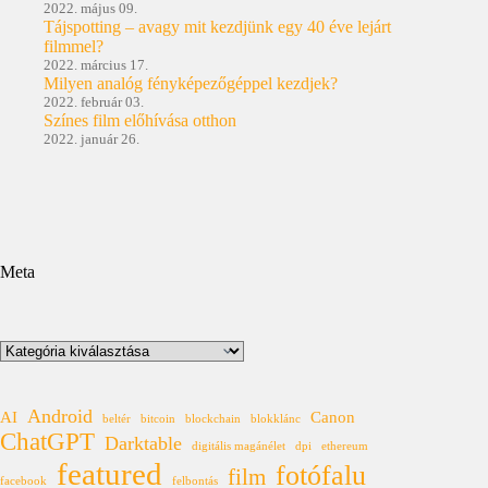
2022. május 09.
Tájspotting – avagy mit kezdjünk egy 40 éve lejárt
filmmel?
2022. március 17.
Milyen analóg fényképezőgéppel kezdjek?
2022. február 03.
Színes film előhívása otthon
2022. január 26.
Meta
Kategóriák
Android
AI
Canon
beltér
bitcoin
blockchain
blokklánc
ChatGPT
Darktable
digitális magánélet
dpi
ethereum
featured
fotófalu
film
facebook
felbontás