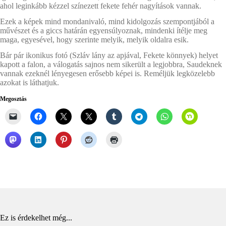
ahol leginkább kézzel színezett fekete fehér nagyítások vannak.
Ezek a képek mind mondanivaló, mind kidolgozás szempontjából a
művészet és a giccs határán egyensúlyoznak, mindenki ítélje meg
maga, egyesével, hogy szerinte melyik, melyik oldalra esik.
Bár pár ikonikus fotó (Szláv lány az apjával, Fekete könnyek) helyet
kapott a falon, a válogatás sajnos nem sikerült a legjobbra, Saudeknek
vannak ezeknél lényegesen erősebb képei is. Reméljük legközelebb
azokat is láthatjuk.
Megosztás
Ez is érdekelhet még...