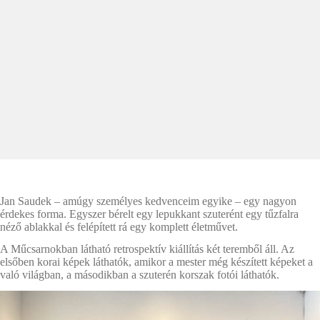
Jan Saudek – amúgy személyes kedvenceim egyike – egy nagyon
érdekes forma. Egyszer bérelt egy lepukkant szuterént egy tűzfalra
néző ablakkal és felépített rá egy komplett életművet.
A Műcsarnokban látható retrospektív kiállítás két teremből áll. Az
elsőben korai képek láthatók, amikor a mester még készített képeket a
való világban, a másodikban a szuterén korszak fotói láthatók.