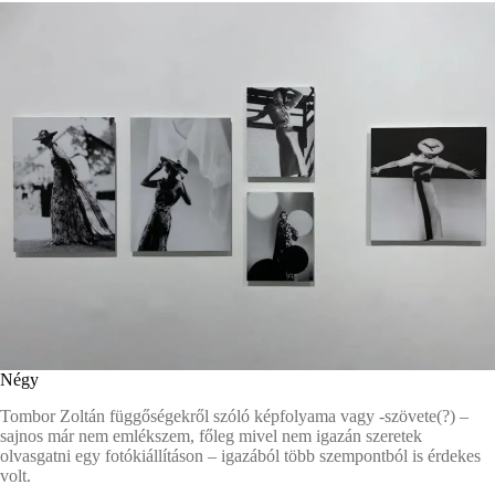
Négy
Tombor Zoltán függőségekről szóló képfolyama vagy -szövete(?) –
sajnos már nem emlékszem, főleg mivel nem igazán szeretek
olvasgatni egy fotókiállításon – igazából több szempontból is érdekes
volt.