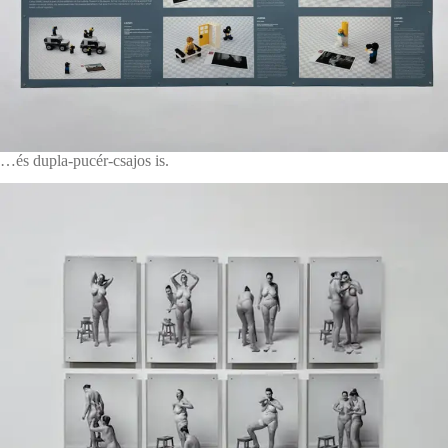
…és dupla-pucér-csajos is.