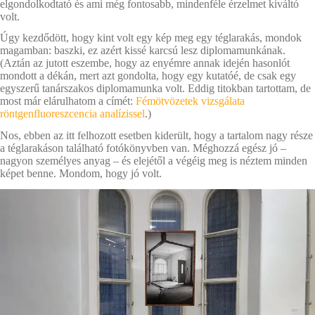
elgondolkodtató és ami még fontosabb, mindenféle érzelmet kiváltó
volt.
Úgy kezdődött, hogy kint volt egy kép meg egy téglarakás, mondok
magamban: baszki, ez azért kissé karcsú lesz diplomamunkának.
(Aztán az jutott eszembe, hogy az enyémre annak idején hasonlót
mondott a dékán, mert azt gondolta, hogy egy kutatóé, de csak egy
egyszerű tanárszakos diplomamunka volt. Eddig titokban tartottam, de
most már elárulhatom a címét:
Fémötvözetek vizsgálata
röntgenfluoreszcencia analízissel
.)
Nos, ebben az itt felhozott esetben kiderült, hogy a tartalom nagy része
a téglarakáson található fotókönyvben van. Méghozzá egész jó –
nagyon személyes anyag – és elejétől a végéig meg is néztem minden
képet benne. Mondom, hogy jó volt.