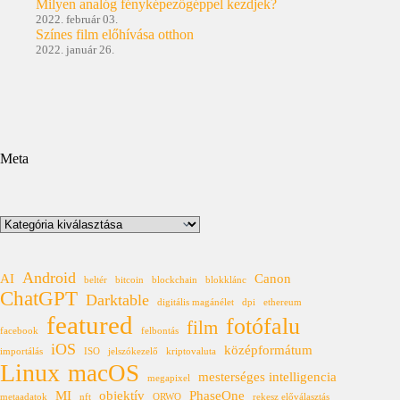
Milyen analóg fényképezőgéppel kezdjek?
2022. február 03.
Színes film előhívása otthon
2022. január 26.
Meta
Kategóriák
Android
AI
Canon
beltér
bitcoin
blockchain
blokklánc
ChatGPT
Darktable
digitális magánélet
dpi
ethereum
featured
fotófalu
film
facebook
felbontás
iOS
középformátum
importálás
ISO
jelszókezelő
kriptovaluta
Linux
macOS
mesterséges intelligencia
megapixel
MI
objektív
PhaseOne
metaadatok
nft
ORWO
rekesz előválasztás