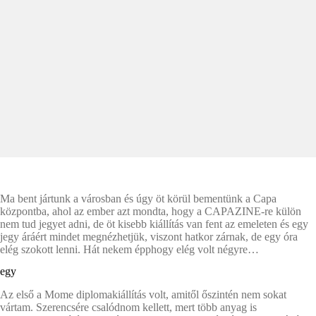
Ma bent jártunk a városban és úgy öt körül bementünk a Capa
központba, ahol az ember azt mondta, hogy a CAPAZINE-re külön
nem tud jegyet adni, de öt kisebb kiállítás van fent az emeleten és egy
jegy áráért mindet megnézhetjük, viszont hatkor zárnak, de egy óra
elég szokott lenni. Hát nekem épphogy elég volt négyre…
egy
Az első a Mome diplomakiállítás volt, amitől őszintén nem sokat
vártam. Szerencsére csalódnom kellett, mert több anyag is