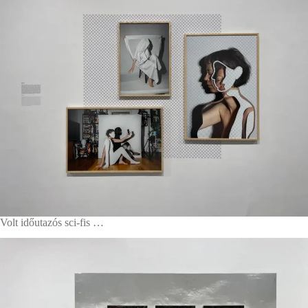
Volt időutazós sci-fis …