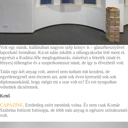
Volt egy másik, kiállásában nagyon szép könyv is – glaszékesztyűvel
lapozható formában. Kicsit talán inkább a stílusgyakorlat felé ment el,
egyrészt a Kudász-féle megfogalmazás, másrészt a feketék (matt és
fényes) túltengése és a szuperkontraszt miatt, de így is élvezhető volt.
Talán egy-két anyag volt, amivel nem tudtam mit kezdeni, de
egyetlenegynél sem éreztem azt, amit sok éven keresztül sok-sok
diplomaunkánál, hogy mégis mi a szar volt ez? És ezt nyugodtan
vehetitek dicséretnek.
Kettő
CAPAZINE
. Eredetileg ezért mentünk volna. És nem csak Komár
Szabrina fotózott fotósopja, de több más anyag is egészen szórakoztató
volt.