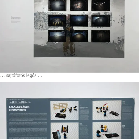
… sajtófotós legós …