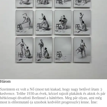
Három
Szerintem ez volt a Nő (most tuti kiakad, hogy nagy betűvel írtam :)
kedvence. Telibe 1930-as évek, kézzel rajzolt plakátok és aktok és pár
hétköznapi divatfotó Berlinnel a háttérben. Meg pár olyan, ami még
most is előremutató (a sznobok kedvéért progresszív) lenne. Íme: