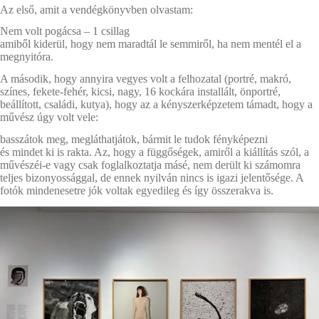
Az első, amit a vendégkönyvben olvastam:
Nem volt pogácsa – 1 csillag
amiből kiderül, hogy nem maradtál le semmiről, ha nem mentél el a
megnyitóra.
A második, hogy annyira vegyes volt a felhozatal (portré, makró,
színes, fekete-fehér, kicsi, nagy, 16 kockára installált, önportré,
beállított, családi, kutya), hogy az a kényszerképzetem támadt, hogy a
művész úgy volt vele:
basszátok meg, megláthatjátok, bármit le tudok fényképezni
és mindet ki is rakta. Az, hogy a függőségek, amiről a kiállítás szól, a
művészéi-e vagy csak foglalkoztatja másé, nem derült ki számomra
teljes bizonyossággal, de ennek nyilván nincs is igazi jelentősége. A
fotók mindenesetre jók voltak egyedileg és így összerakva is.