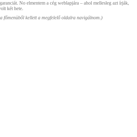
garanciát. No elmentem a cég weblapjára – ahol mellesleg azt írják,
lt két hete.
 a főmenüből kellett a megfelelő oldalra navigálnom.)