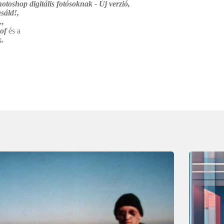
otoshop digitális fotósoknak - Új verzió,
sáld!,
.,
 of
és a
.