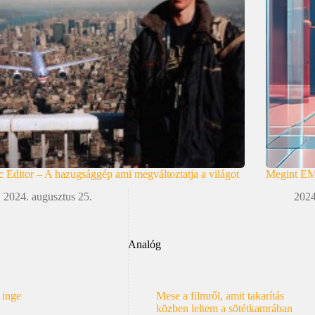
 Editor – A hazugsággép ami megváltoztatja a világot
Megint E
2024. augusztus 25.
2024
Analóg
 inge
Mese a filmről, amit takarítás
közben leltem a sötétkamrában