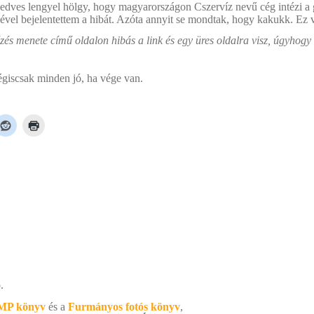
y kedves lengyel hölgy, hogy magyarországon Cszervíz nevű cég intézi a 
ével bejelentettem a hibát. Azóta annyit se mondtak, hogy kakukk. Ez vo
zés menete című oldalon hibás a link és egy üres oldalra visz, úgyhogy
égiscsak minden jó, ha vége van.
.
MP könyv
és a
Furmányos fotós könyv
,