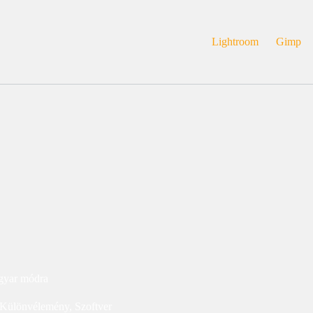
Lightroom
Gimp
agyar módra
Különvélemény
,
Szoftver