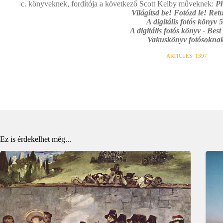
c. könyveknek, fordítója a következő Scott Kelby műveknek:
Ph
Világítsd be! Fotózd le! Retu
A digitális fotós könyv 5
A digitális fotós könyv - Best
Vakuskönyv fotósoknak
ARTICLES: 1397
Ez is érdekelhet még...