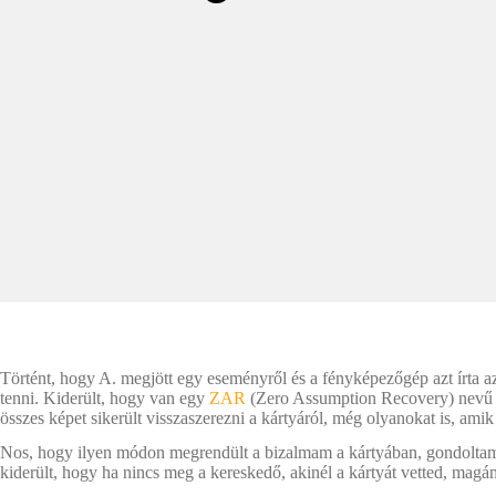
Történt, hogy A. megjött egy eseményről és a fényképezőgép azt írta az
tenni. Kiderült, hogy van egy
ZAR
(Zero Assumption Recovery) nevű pro
összes képet sikerült visszaszerezni a kártyáról, még olyanokat is, amik
Nos, hogy ilyen módon megrendült a bizalmam a kártyában, gondoltam é
kiderült, hogy ha nincs meg a kereskedő, akinél a kártyát vetted, magán