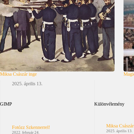
Miksa Császár inge
Magic
2025. április 13.
GIMP
Különvélemény
Miksa Császár
Fotózz Szkennerrel!
2025. április 13.
2022. február 24.