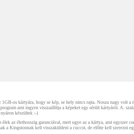
 1GB-os kártyára, hogy se kép, se hely nincs rajta. Nosza nagy volt a 
gram ami ingyen visszaállítja a képeket egy sérült kártyáról. A. szala
 nyáron készültek :-)
lek az élethosszig garanciával, mert ugye az a kártya, ami egyszer cs
ak a Kingstonnak kell visszaküldeni a cuccot, de előtte kell szerezni e