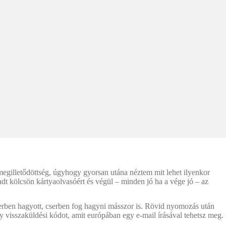
megilletődöttség, úgyhogy gyorsan utána néztem mit lehet ilyenkor
dt kölcsön kártyaolvasóért és végül – minden jó ha a vége jó – az
erben hagyott, cserben fog hagyni másszor is. Rövid nyomozás után
gy visszaküldési kódot, amit európában egy e-mail írásával tehetsz meg.