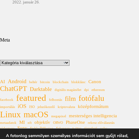
2022. január 26.
Meta
Kategóriák
Android
AI
Canon
beltér
bitcoin
blockchain
blokklánc
ChatGPT
Darktable
digitális magánélet
dpi
ethereum
featured
fotófalu
film
facebook
felbontás
iOS
középformátum
importálás
ISO
jelszókezelő
kriptovaluta
Linux
macOS
mesterséges intelligencia
megapixel
MI
objektív
PhaseOne
metaadatok
nft
ORWO
rekesz előválasztás
Sony
réskamera
Stable Diffusion
Szkenner
twitter
tárgyfotó
vaku
Windows
A fotonlog semmilyen személyes információt sem gyűjt rólad,
XF
állóhívás
űrkutatás