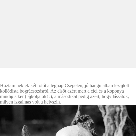
Hoztam nektek két fotót a tegnap Csepelen, jó hangulatban lezajlott
kollódista bográcsozásról. Az elsőt azért mert a cici és a koponya
mindig siker (lájkoljatok! :), a másodikat pedig azért, hogy lássátok,
milyen izgalmas volt a helyszín.