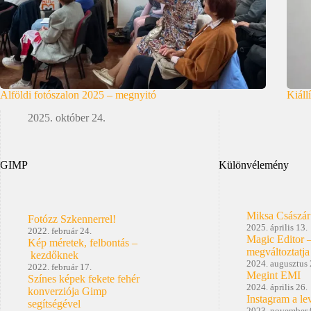
Alföldi fotószalon 2025 – megnyitó
Kiáll
2025. október 24.
GIMP
Különvélemény
Miksa Császár
Fotózz Szkennerrel!
2025. április 13.
2022. február 24.
Magic Editor 
Kép méretek, felbontás –
megváltoztatja
kezdőknek
2024. augusztus 
2022. február 17.
Megint EMI
Színes képek fekete fehér
2024. április 26.
konverziója Gimp
Instagram a le
segítségével
2023. november 