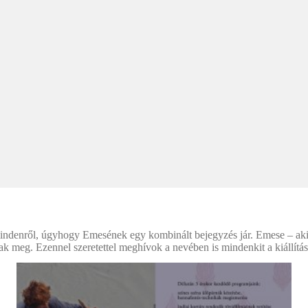
enről, úgyhogy Emesének egy kombinált bejegyzés jár. Emese – aki föl
anak meg. Ezennel szeretettel meghívok a nevében is mindenkit a kiállítá