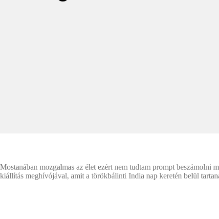
Mostanában mozgalmas az élet ezért nem tudtam prompt beszámolni mind
kiállítás meghívójával, amit a törökbálinti India nap keretén belül tart