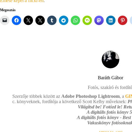
Emese képei a flickr-en
.
Megosztás
Baráth Gábor
Fotós, szakíró és fordító
Szerzője többek között az
Adobe Photoshop Lightroom
, a
GI
c. könyveknek, fordítója a következő Scott Kelby műveknek:
Ph
Világítsd be! Fotózd le! Retu
A digitális fotós könyv 5
A digitális fotós könyv - Best
Vakuskönyv fotósoknak