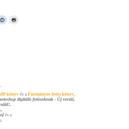
.
MP könyv
és a
Furmányos fotós könyv
,
otoshop digitális fotósoknak - Új verzió,
sáld!,
.,
 of
és a
.