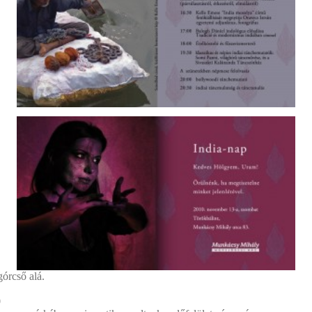
órcső alá.
0