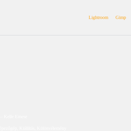
Lightroom
Gimp
 – Kelle Emese
épezőgép
,
Kiállítás
,
Különvélemény