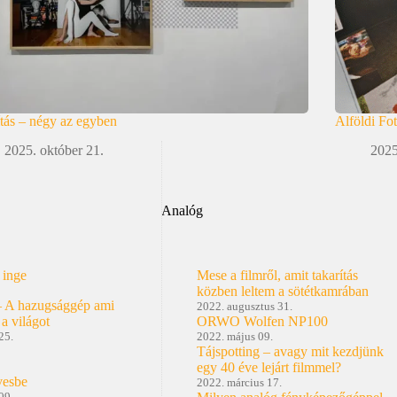
ítás – négy az egyben
Alföldi Fo
2025. október 21.
2025
Analóg
 inge
Mese a filmről, amit takarítás
közben leltem a sötétkamrában
– A hazugsággép ami
2022. augusztus 31.
 a világot
ORWO Wolfen NP100
25.
2022. május 09.
Tájspotting – avagy mit kezdjünk
egy 40 éve lejárt filmmel?
vesbe
2022. március 17.
09.