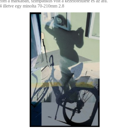
om a márkában, szimpatikus volt a kezelőfelülete és az ára.
4 illetve egy minolta 70-210mm 2.8