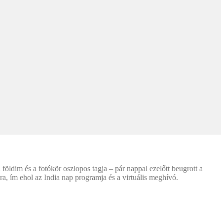
dim és a fotókör oszlopos tagja – pár nappal ezelőtt beugrott a
sra, ím ehol az India nap programja és a virtuális meghívó.