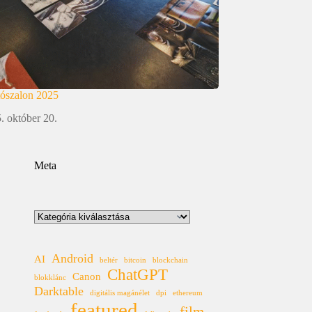
tószalon 2025
. október 20.
Meta
Kategóriák
Android
AI
beltér
bitcoin
blockchain
ChatGPT
Canon
blokklánc
Darktable
digitális magánélet
dpi
ethereum
featured