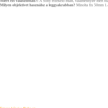
Miért ezt választottad?:
A Sony érzékelő miatt, valamennyire mert bíz
Milyen objektívet használsz a leggyakrabban?
Minolta fix 50mm 1.