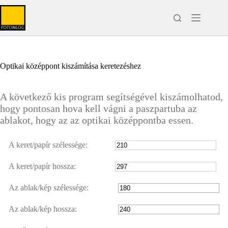
Skip
to
content
Optikai középpont kiszámítása keretezéshez
A következő kis program segítségével kiszámolhatod,
hogy pontosan hova kell vágni a paszpartuba az
ablakot, hogy az az optikai középpontba essen.
A keret/papír szélessége:
A keret/papír hossza:
Az ablak/kép szélessége:
Az ablak/kép hossza: