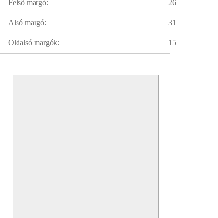
Felső margó:
26
Alsó margó:
31
Oldalsó margók:
15