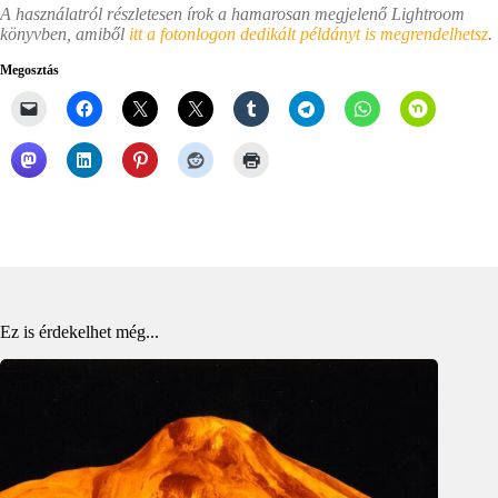
A használatról részletesen írok a hamarosan megjelenő Lightroom
könyvben, amiből
itt a fotonlogon dedikált példányt is megrendelhetsz
.
Megosztás
Ez is érdekelhet még...