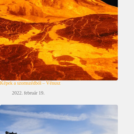
Képek a szomszédból – Vénusz
2022. február 19.