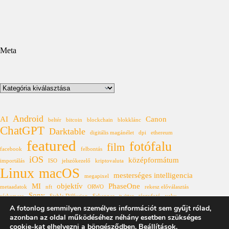
Meta
Kategóriák
Android
AI
Canon
beltér
bitcoin
blockchain
blokklánc
ChatGPT
Darktable
digitális magánélet
dpi
ethereum
featured
fotófalu
film
facebook
felbontás
iOS
középformátum
importálás
ISO
jelszókezelő
kriptovaluta
Linux
macOS
mesterséges intelligencia
megapixel
MI
objektív
PhaseOne
metaadatok
nft
ORWO
rekesz előválasztás
Sony
réskamera
Stable Diffusion
Szkenner
twitter
tárgyfotó
vaku
Windows
A fotonlog semmilyen személyes információt sem gyűjt rólad,
XF
állóhívás
űrkutatás
azonban az oldal működéséhez néhány esetben szükséges
cookie-kat elhelyezni a böngésződben.
Beállítások
.