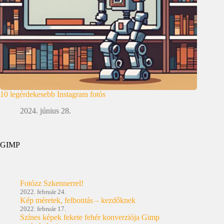
10 legérdekesebb Instagram fotós
2024. június 28.
GIMP
Fotózz Szkennerrel!
2022. február 24.
Kép méretek, felbontás – kezdőknek
2022. február 17.
Színes képek fekete fehér konverziója Gimp