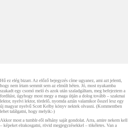
Hű ez elég bizarr. Az előző bejegyzés címe ugyanez, ami azt jelenti,
hogy nem írtam semmit sem az elmúlt héten. Jó, most nyakamba
szakadt egy csomó meló és azok után szaladgáltam, meg befejeztem a
fordítást, úgyhogy most megy a maga útján a dolog tovább – szakmai
lektor, nyelvi lektor, tördelő, nyomda aztán valamikor ősszel lesz egy
új magyar nyelvű Scott Kelby könyv nektek olvasni. (Kommentben
lehet találgatni, hogy melyik:-)
Akkor most a tumblr-ről néhány saját gondolat. Arra, amire nekem kell
– képeket elrakosgatni, rövid megjegyzésekkel – tökéletes. Van a