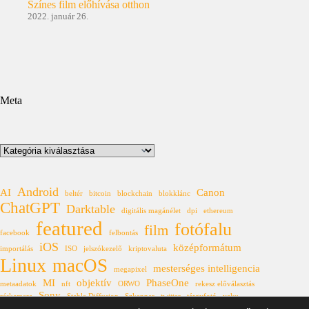
Színes film előhívása otthon
2022. január 26.
Meta
Kategóriák
Android
AI
Canon
beltér
bitcoin
blockchain
blokklánc
ChatGPT
Darktable
digitális magánélet
dpi
ethereum
featured
fotófalu
film
facebook
felbontás
iOS
középformátum
importálás
ISO
jelszókezelő
kriptovaluta
Linux
macOS
mesterséges intelligencia
megapixel
MI
objektív
PhaseOne
metaadatok
nft
ORWO
rekesz előválasztás
Sony
réskamera
Stable Diffusion
Szkenner
twitter
tárgyfotó
vaku