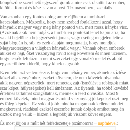
böngészőbe szerelhető egyszerű gomb amire csak rákattint az ember,
kitölti a formot és kész is van a post. Tíz másodperc, zseniális.
Van azonban egy fontos dolog amire rájöttem a tumblr-rel
kapcsolatban. Mégpedig, hogy nem szabad foglalkozni azzal, hogy
hányadik magyar vagy meg hány pontod van, mert rossz irányba visz.
(Azoknak akik nem tudják, a tumblr-en pontokat lehet kapni arra, ha
valaki bejelölte a bejegyzésedet jónak, vagy esetleg megjelenítette a
saját blogján is, stb. és ezek alapján megmutatja, hogy mondjuk
Magyarországon a világban hányadik vagy.) Vannak olyan emberek,
akiket ez hajt, őket viszonylag rövid ideig követtem és innen üzenem,
hogy tessék lefotózni a nemi szerveket egy vonalzó mellet és abból
egyszerűbben kiderül, hogy kinek nagyobb…
Ezen felül azt vettem észre, hogy van néhány ember, akinek az ízlése
közel áll az enyémhez, ezeket követem, de nem követek olyanokat
akik nagyon népszerűek, mert rengeteg zajt (ismétlést a reblogok miatt,
szar képet, hülyeségeket) kell átnéznem. Az ilyenek, ha többé kevésbé
értelmes tartalmat szolgáltatnak, mennek a feed olvasóba. Most 9
embert követek, mind magyar és mind viszonylag jó képeket oszt meg
és főleg képeket. Ez sokkal jobb mindha magamnak kellene mindet
megkeresni, ráadásul ezekről eszembe jutnak dolgok amiket meg én
osztok meg velük – hiszen a legtöbbjük viszont követ engem.
És most jöjjön a múlt hét felfedezetteje (számomra) –
napfalevel
: