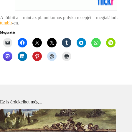
A többit a – mint az pl. unikumos pulyka recepjét – megtalálod a
tumblr
-en.
Megosztás
Ez is érdekelhet még...