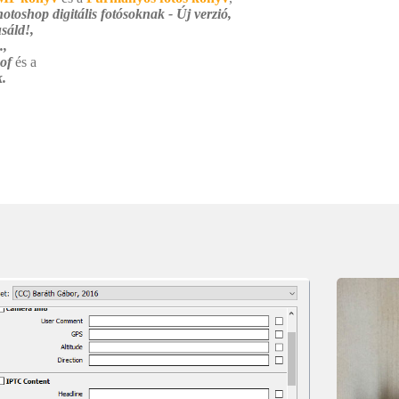
otoshop digitális fotósoknak - Új verzió,
sáld!,
.,
 of
és a
.