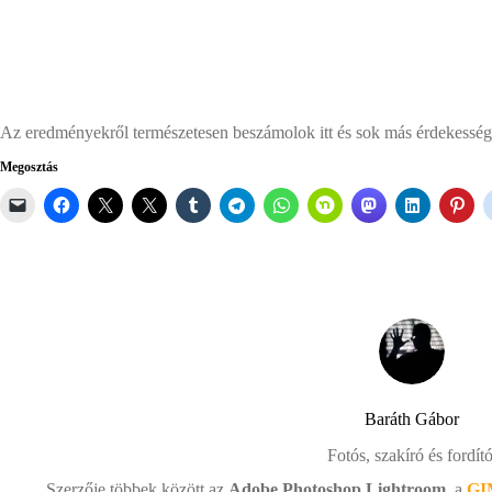
Az eredményekről természetesen beszámolok itt és sok más érdekessége
Megosztás
Baráth Gábor
Fotós, szakíró és fordító
Szerzője többek között az
Adobe Photoshop Lightroom
, a
GI