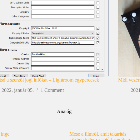
ítsd a szerzői jogi infókat – Lightroom egypercesek
Midi vezér
2022. január 05.
1 Comment
2021
Analóg
 inge
Mese a filmről, amit takarítás
közben leltem a sötétkamrában