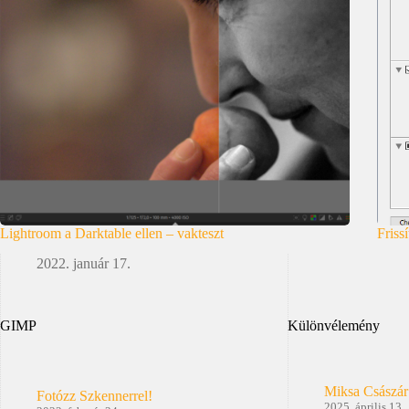
Lightroom a Darktable ellen – vakteszt
Friss
2022. január 17.
GIMP
Különvélemény
Miksa Császár
Fotózz Szkennerrel!
2025. április 13.