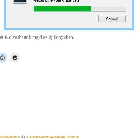
t is olvashattok majd az új könyvben.
.
MP könyv
és a
Furmányos fotós könyv
,