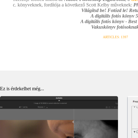
c. könyveknek, fordítója a következő Scott Kelby műveknek:
Ph
Világítsd be! Fotózd le! Retu
A digitális fotós könyv 5
A digitális fotós könyv - Best
Vakuskönyv fotósoknak
ARTICLES: 1397
Ez is érdekelhet még...