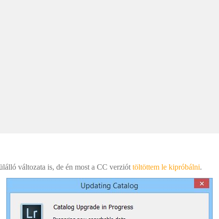
álló változata is, de én most a CC verziót
töltöttem le kipróbálni
.