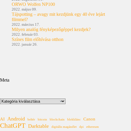
ORWO Wolfen NP100
2022. május 09.
Tájspotting – avagy mit kezdjünk egy 40 éve lejárt
filmmel?
2022. március 17.
Milyen analóg fényképezőgéppel kezdjek?
2022. február 03.
Színes film előhívása otthon
2022. január 26.
Meta
Kategóriák
Android
AI
Canon
beltér
bitcoin
blockchain
blokklánc
ChatGPT
Darktable
digitális magánélet
dpi
ethereum