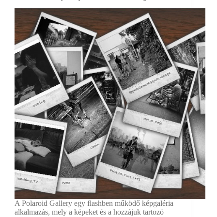
A Polaroid Gallery egy flashben működő képgaléria
alkalmazás, mely a képeket és a hozzájuk tartozó