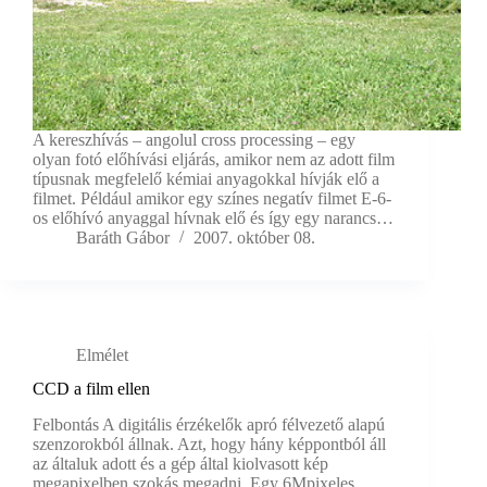
A kereszhívás – angolul cross processing – egy
olyan fotó előhívási eljárás, amikor nem az adott film
típusnak megfelelő kémiai anyagokkal hívják elő a
filmet. Például amikor egy színes negatív filmet E-6-
os előhívó anyaggal hívnak elő és így egy narancs…
Baráth Gábor
2007. október 08.
Elmélet
CCD a film ellen
Felbontás A digitális érzékelők apró félvezető alapú
szenzorokból állnak. Azt, hogy hány képpontból áll
az általuk adott és a gép által kiolvasott kép
megapixelben szokás megadni. Egy 6Mpixeles