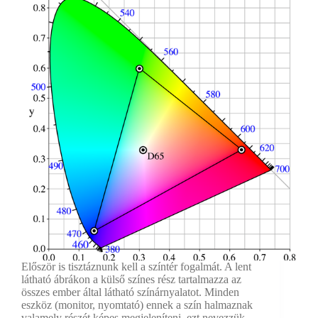
Először is tisztáznunk kell a színtér fogalmát. A lent
látható ábrákon a külső színes rész tartalmazza az
összes ember által látható színárnyalatot. Minden
eszköz (monitor, nyomtató) ennek a szín halmaznak
valamely részét képes megjeleníteni, ezt nevezzük