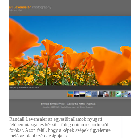
Randall Levensaler az egyesült államok nyugati
felében utazgat és készít – főleg outdoor sportokról –
fotókat. Azon felül, hogy a képek szépek figyelemre
méló az oldal szép designja is.