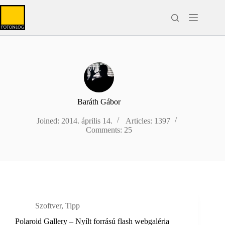
Skip
to
content
Baráth Gábor
Joined: 2014. április 14.
Articles: 1397
Comments: 25
Szoftver
,
Tipp
Polaroid Gallery – Nyílt forrású flash webgaléria