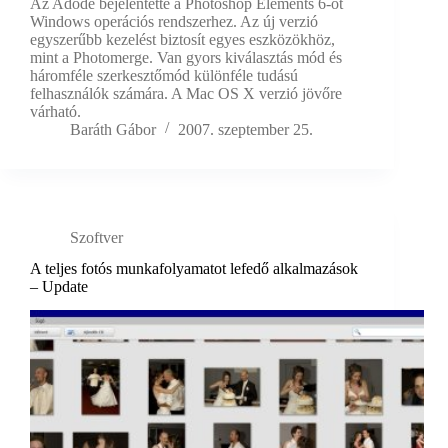
Az Adode bejelentette a Photoshop Elements 6-ot
Windows operációs rendszerhez. Az új verzió
egyszerűbb kezelést biztosít egyes eszközökhöz,
mint a Photomerge. Van gyors kiválasztás mód és
háromféle szerkesztőmód különféle tudású
felhasználók számára. A Mac OS X verzió jövőre
várható.
Baráth Gábor
2007. szeptember 25.
Szoftver
A teljes fotós munkafolyamatot lefedő alkalmazások
– Update