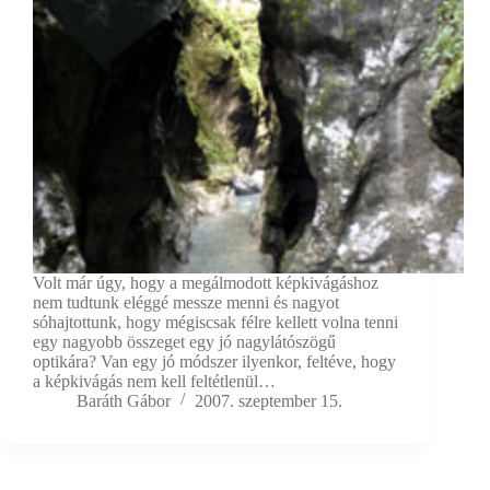
Volt már úgy, hogy a megálmodott képkivágáshoz
nem tudtunk eléggé messze menni és nagyot
sóhajtottunk, hogy mégiscsak félre kellett volna tenni
egy nagyobb összeget egy jó nagylátószögű
optikára? Van egy jó módszer ilyenkor, feltéve, hogy
a képkivágás nem kell feltétlenül…
Baráth Gábor
2007. szeptember 15.