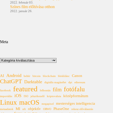
2022. február 03.
Színes film előhívása otthon
2022. január 26.
Meta
Kategóriák
Android
AI
Canon
beltér
bitcoin
blockchain
blokklánc
ChatGPT
Darktable
digitális magánélet
dpi
ethereum
featured
fotófalu
film
facebook
felbontás
iOS
középformátum
importálás
ISO
jelszókezelő
kriptovaluta
Linux
macOS
mesterséges intelligencia
megapixel
MI
objektív
PhaseOne
metaadatok
nft
ORWO
rekesz előválasztás