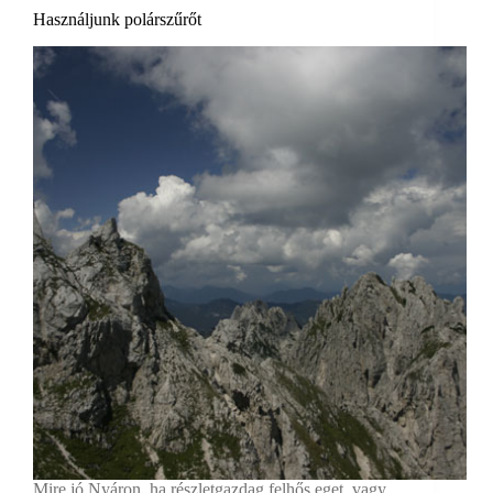
Használjunk polárszűrőt
Mire jó Nyáron, ha részletgazdag felhős eget, vagy