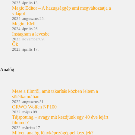
2025. április 13.
Magic Editor – A hazugsággép ami megváltoztatja a
világot
2024. augusztus 25.
Megint EMI
2024. április 26.
Instagram a levesbe
2023. november 09.
Ők
2023. április 17.
Analóg
Mese a filmről, amit takarítás közben leltem a
sötétkamrában
2022. augusztus 31.
ORWO Wolfen NP100
2022. május 09.
Tájspotting – avagy mit kezdjünk egy 40 éve lejárt
filmmel?
2022. március 17.
Milyen analóg fényképezőgéppel kezdjek?