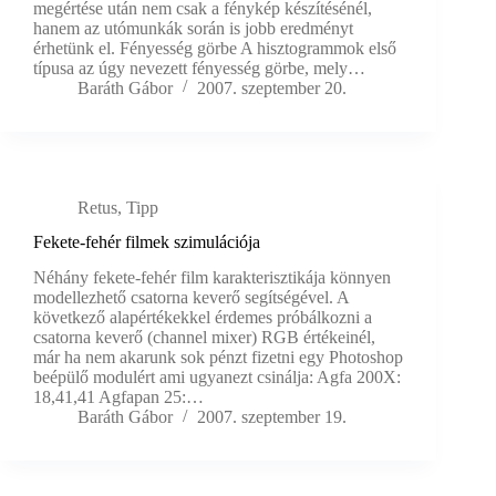
megértése után nem csak a fénykép készítésénél,
hanem az utómunkák során is jobb eredményt
érhetünk el. Fényesség görbe A hisztogrammok első
típusa az úgy nevezett fényesség görbe, mely…
Baráth Gábor
2007. szeptember 20.
Retus
,
Tipp
Fekete-fehér filmek szimulációja
Néhány fekete-fehér film karakterisztikája könnyen
modellezhető csatorna keverő segítségével. A
következő alapértékekkel érdemes próbálkozni a
csatorna keverő (channel mixer) RGB értékeinél,
már ha nem akarunk sok pénzt fizetni egy Photoshop
beépülő modulért ami ugyanezt csinálja: Agfa 200X:
18,41,41 Agfapan 25:…
Baráth Gábor
2007. szeptember 19.