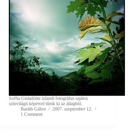
Soffia Gisladóttir izlandi fotográfus sajátos
színvilágú képeivel tűnik ki az átlagból.
Baráth Gábor
2007. szeptember 12.
1 Comment