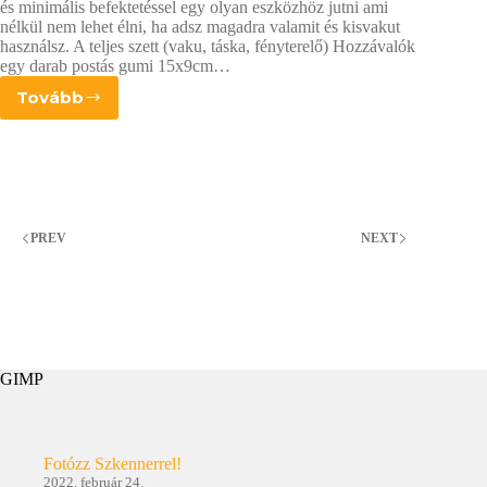
és minimális befektetéssel egy olyan eszközhöz jutni ami
nélkül nem lehet élni, ha adsz magadra valamit és kisvakut
használsz. A teljes szett (vaku, táska, fényterelő) Hozzávalók
egy darab postás gumi 15x9cm…
Tovább
Házi
készítésű
árnyékoló
és
fényterelő
PREV
NEXT
GIMP
Fotózz Szkennerrel!
2022. február 24.