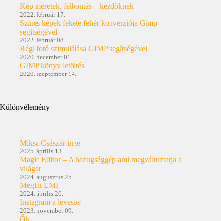
Kép méretek, felbontás – kezdőknek
2022. február 17.
Színes képek fekete fehér konverziója Gimp
segítségével
2022. február 08.
Régi fotó szimulálása GIMP segítségével
2020. december 01.
GIMP könyv letöltés
2020. szeptember 14.
Különvélemény
Miksa Császár inge
2025. április 13.
Magic Editor – A hazugsággép ami megváltoztatja a
világot
2024. augusztus 25.
Megint EMI
2024. április 26.
Instagram a levesbe
2023. november 09.
Ők