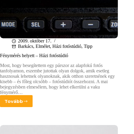
2009. október 17.
Barkács
,
Elmélet
,
Házi fotóstúdió
,
Tipp
Fénymérés helyett – Házi fotóstúdió
Most, hogy besegítettem egy párszor az alapfokú fotós
tanfolyamon, eszembe jutottak olyan dolgok, amik esetleg
hasznosak lehetnek olyanoknak, akik otthon szeretnének egy
kisebb – és főleg olcsóbb – fotóstúdiót összehozni. A mai
bejegyzésben elmesélem, hogy lehet elkerülni a vaku
fénymérő…
Tovább
Fénymérés
helyett
–
Házi
fotóstúdió