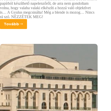
papírból készíthető napelenzőről, de arra nem gondoltam
volna, hogy valaha valaki elkészíti a hozzá való objektívet
is… A Gyulus megcsinálta! Még a blende is mozog… Nincs
rá szó. NÉZZÉTEK MEG!
Tovább
Teleobjektív
papírból