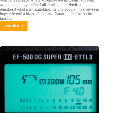
vehetik, és amikor Wilkie közelebbi felvilágosítást követelt,
azt mondta, hogy a tűkkel alkalmilag odatűzhetik a
gumikesztyűket a teniszütőkhöz, ha úgy adódik, majd egyszer,
hogy felmerül a biztosítótűk használatának kérdése. A cím
kicsit…
Tovább
Vaku
rögzítése
állvány
nélkül
–
Házi
fotóstúdió