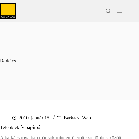
Skip
to
content
Barkács
2010. január 15.
Barkács
,
Web
Teleobjektív papírból
A barkács rovatban már sok mindenről volt szó, többek között