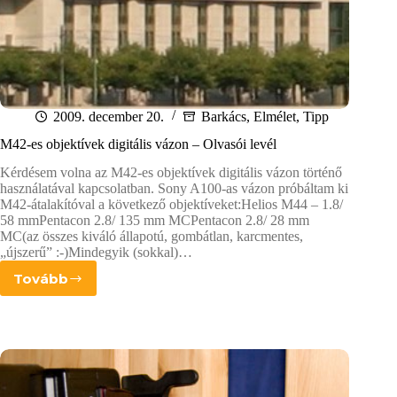
2009. december 20.
Barkács
,
Elmélet
,
Tipp
M42-es objektívek digitális vázon – Olvasói levél
Kérdésem volna az M42-es objektívek digitális vázon történő
használatával kapcsolatban. Sony A100-as vázon próbáltam ki
M42-átalakítóval a következő objektíveket:Helios M44 – 1.8/
58 mmPentacon 2.8/ 135 mm MCPentacon 2.8/ 28 mm
MC(az összes kiváló állapotú, gombátlan, karcmentes,
„újszerű” :-)Mindegyik (sokkal)…
Tovább
M42-
es
objektívek
digitális
vázon
–
Olvasói