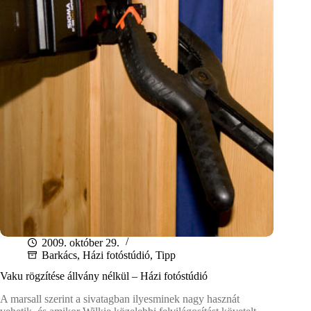
levél
2009. október 29.
Barkács
,
Házi fotóstúdió
,
Tipp
Vaku rögzítése állvány nélkül – Házi fotóstúdió
A marsall szerint a sivatagban ilyesminek nagy hasznát