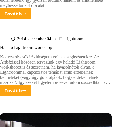
előismereteik, így gyorsan tudtunk haladni és amit lehetett
megbeszéltünk 4 óra alatt.
Tovább
Lightroom
oktatás
fotóriporter
tanoncoknak
2014. december 04.
Lightroom
Haladó Lightroom workshop
Kedves olvasók! Szükségem volna a segítségetekre. Az
Artbázissal közösen tervezünk egy haladó Lightroom
workshopot is és szeretném, ha javasolnátok olyan, a
Lightroommal kapcsolatos témákat amik érdekelnek
benneteket (vagy úgy gondoljátok, hogy érdekelhetnek
másokat). Így ezeket figyelembe véve tudom összeállítani a…
Tovább
Haladó
Lightroom
workshop