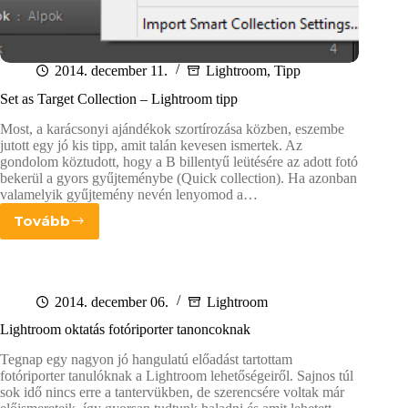
2014. december 11.
Lightroom
,
Tipp
Set as Target Collection – Lightroom tipp
Most, a karácsonyi ajándékok szortírozása közben, eszembe
jutott egy jó kis tipp, amit talán kevesen ismertek. Az
gondolom köztudott, hogy a B billentyű leütésére az adott fotó
bekerül a gyors gyűjteménybe (Quick collection). Ha azonban
valamelyik gyűjtemény nevén lenyomod a…
Tovább
Set
as
Target
Collection
–
2014. december 06.
Lightroom
Lightroom
Lightroom oktatás fotóriporter tanoncoknak
tipp
Tegnap egy nagyon jó hangulatú előadást tartottam
fotóriporter tanulóknak a Lightroom lehetőségeiről. Sajnos túl
sok idő nincs erre a tantervükben, de szerencsére voltak már