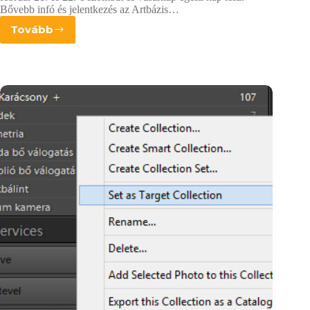
Bővebb infó és jelentkezés az Artbázis…
Tovább
Lightroom
tanfolyamok
az
Artbázison