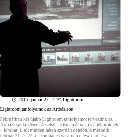
2015. január 27.
Lightroom
Lightroom tanfolyamok az Artbázison
Februárban két újabb Lightroom tanfolyamot tervezünk az
Artbázissal közösen. Az első – kismamáknak és éjjeliőröknek
– február 4.-től minden héten szerdán délelőtt, a második
február 21. és 22.-e szombat és vasárnap egész nap lesz.