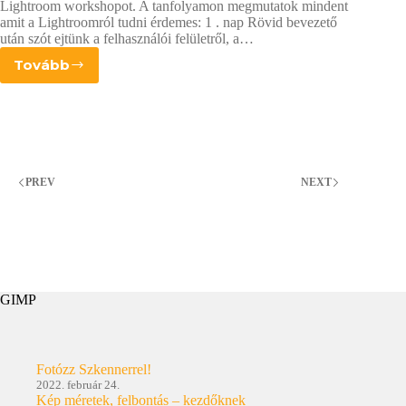
Lightroom workshopot. A tanfolyamon megmutatok mindent
amit a Lightroomról tudni érdemes: 1 . nap Rövid bevezető
után szót ejtünk a felhasználói felületről, a…
Tovább
Artbázis
–
Lightroom
workshopok
PREV
NEXT
GIMP
Fotózz Szkennerrel!
2022. február 24.
Kép méretek, felbontás – kezdőknek