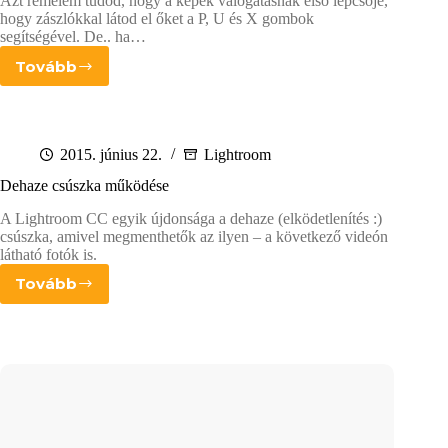
Azt remélem tudod, hogy a képek válogatásnak első lépcsője,
hogy zászlókkal látod el őket a P, U és X gombok
segítségével. De.. ha…
Tovább
Tipp
a
képek
gyorsabb
kiválogatásához
2015. június 22.
Lightroom
–
Dehaze csúszka működése
Lightroom
egypercesek
A Lightroom CC egyik újdonsága a dehaze (elködetlenítés :)
csúszka, amivel megmenthetők az ilyen – a következő videón
látható fotók is.
Tovább
Dehaze
csúszka
működése