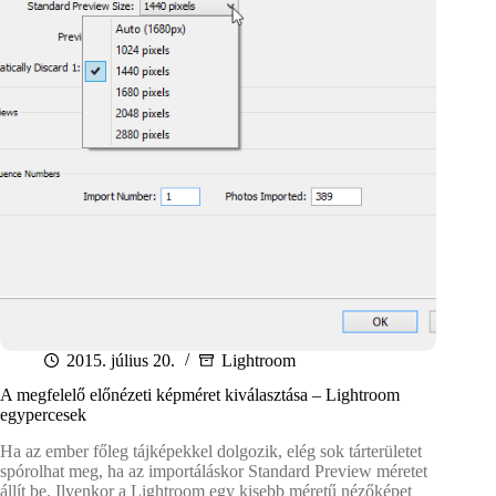
2015. július 20.
Lightroom
A megfelelő előnézeti képméret kiválasztása – Lightroom
egypercesek
Ha az ember főleg tájképekkel dolgozik, elég sok tárterületet
spórolhat meg, ha az importáláskor Standard Preview méretet
állít be. Ilyenkor a Lightroom egy kisebb méretű nézőképet