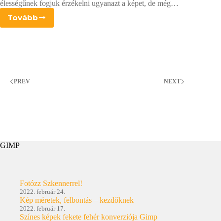
élességűnek fogjuk érzékelni ugyanazt a képet, de még…
Tovább
Mi
az
a
kimeneti
élesítés?
PREV
NEXT
GIMP
Fotózz Szkennerrel!
2022. február 24.
Kép méretek, felbontás – kezdőknek
2022. február 17.
Színes képek fekete fehér konverziója Gimp