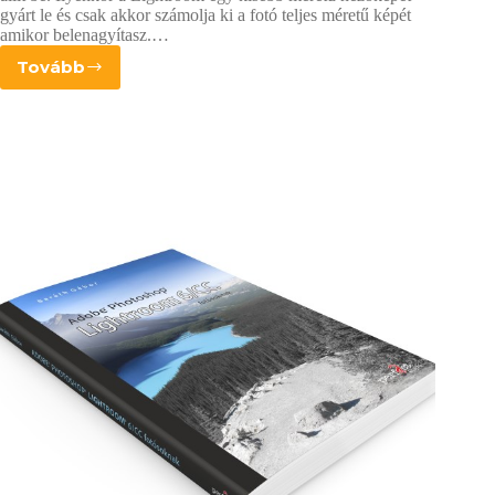
gyárt le és csak akkor számolja ki a fotó teljes méretű képét
amikor belenagyítasz.…
Tovább
A
megfelelő
előnézeti
képméret
kiválasztása
–
Lightroom
egypercesek