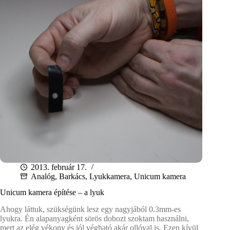
2013. február 17.
Analóg
,
Barkács
,
Lyukkamera
,
Unicum kamera
Unicum kamera építése – a lyuk
Ahogy láttuk, szükségünk lesz egy nagyjából 0.3mm-es
lyukra. Én alapanyagként sörös dobozt szoktam használni,
mert az elég vékony és jól végható akár ollóval is. Ezen kívül