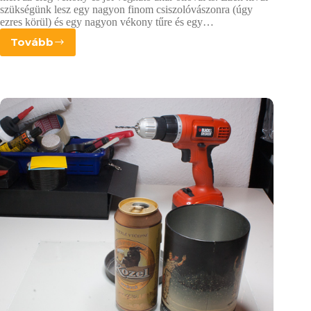
szükségünk lesz egy nagyon finom csiszolóvászonra (úgy
ezres körül) és egy nagyon vékony tűre és egy…
Tovább
Unicum
kamera
építése
–
a
lyuk