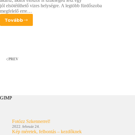
akarsz, akkor először is szükséged lesz egy
jól elsötétíthető vizes helységre. A legtöbb fürdőszoba
megfelelő erre…
Tovább
Mi
kell
hozzá?
PREV
GIMP
Fotózz Szkennerrel!
2022. február 24.
Kép méretek, felbontás – kezdőknek