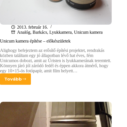
2013. február 16.
Analóg
,
Barkács
,
Lyukkamera
,
Unicum kamera
Unicum kamera építése – előkészületek
Alighogy befejeztem az erősítő építési projektet, rendrakás
közben találtam egy jó állapotban lévő hat éves, fém
Unicumos dobozt, amit az Úristen is lyukkamerának teremtett.
Könnyen járó jól záródó fedél és éppen akkora átmérő, hogy
egy 10×15-ös fotópapír, amit film helyett…
Tovább
Unicum
kamera
építése
–
előkészületek